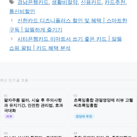
태
경남은행카드
,
생활비절약
,
신용카드
,
카드추천
,
고
그
통신비할인
리
신한카드 디즈니플러스 할인 및 혜택 | 스마트한
구독 | 알뜰하게 즐기기
시티은행카드 이마트서 쓰기 좋은 카드 | 알뜰
쇼핑 꿀팁 | 카드 혜택 분석
최신 인기글 모음
01
02
팔자주름 필러, 시술 후 주의사항
초록잎홍합 관절영양제 리뷰 고헬
과 유지기간, 안전한 관리법, 효과
씨초록잎홍합
극대화
피부
영양제 추천
03
04