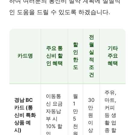
하여 여러분의 통신비 절약 계획에 실질적
인 도움을 드릴 수 있도록 하겠습니다.
전
할
월
주요 통
기타
인
실
카드명
신비 할
주요
한
적
인 혜택
혜택
도
조
건
주유,
이동통
월
경남 BC
30
마트,
신 요금
1
카드 (통
만
커피
자동납
만
신비 특화
원
등 생
부 시
5
상품 예
이
활 업
10% 할
천
시)
상
종 할
인
원