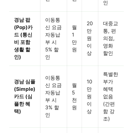
인
경남 팝
이동통
20
대중교
(Pop)카
신 요금
월
만
통, 편
드 (통신
자동납
1
원
의점,
비 포함
부 시
만
이
영화
생활 할
5% 할
원
상
할인
인)
인
특별한
이동통
경남 심플
10
부가
신 요금
월
(Simple)
만
혜택
자동납
5
카드 (심
원
없음
부 시
천
플한 혜
이
(간편
3% 할
원
택)
상
함 강
인
조)