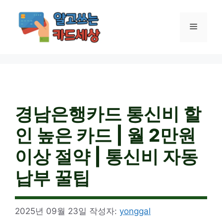
컨
텐
메
츠
로
건
뉴
너
뛰
기
경남은행카드 통신비 할
인 높은 카드 | 월 2만원
이상 절약 | 통신비 자동
납부 꿀팁
2025년 09월 23일
작성자:
yonggal