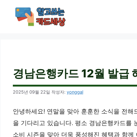
컨
텐
츠
로
건
너
뛰
기
경남은행카드 12월 발급 혜
2025년 09월 22일
작성자:
yonggal
안녕하세요! 연말을 맞아 훈훈한 소식을 전해드
을 기다리고 있습니다. 평소 경남은행카드를 
소비 시즌을 맞아 더욱 풍성해진 혜택과 함께