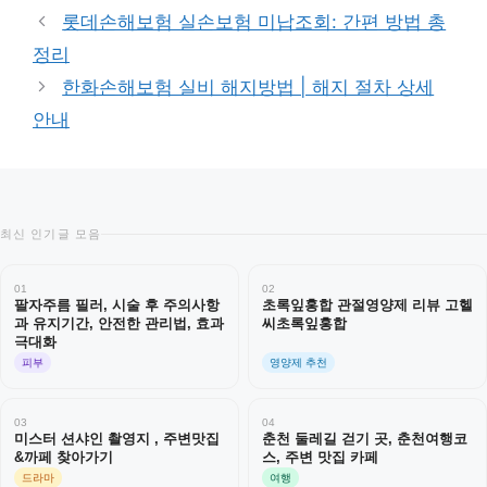
리
롯데손해보험 실손보험 미납조회: 간편 방법 총
정리
한화손해보험 실비 해지방법 | 해지 절차 상세
안내
최신 인기글 모음
01
02
팔자주름 필러, 시술 후 주의사항
초록잎홍합 관절영양제 리뷰 고헬
과 유지기간, 안전한 관리법, 효과
씨초록잎홍합
극대화
피부
영양제 추천
03
04
미스터 션샤인 촬영지 , 주변맛집
춘천 둘레길 걷기 곳, 춘천여행코
&까페 찾아가기
스, 주변 맛집 카페
드라마
여행