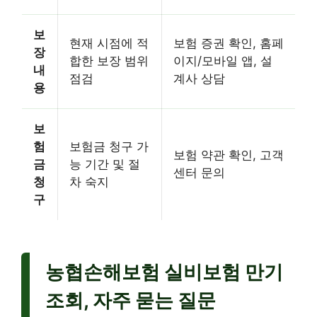
보
현재 시점에 적
보험 증권 확인, 홈페
장
합한 보장 범위
이지/모바일 앱, 설
내
점검
계사 상담
용
보
험
보험금 청구 가
보험 약관 확인, 고객
금
능 기간 및 절
센터 문의
청
차 숙지
구
농협손해보험 실비보험 만기
조회, 자주 묻는 질문