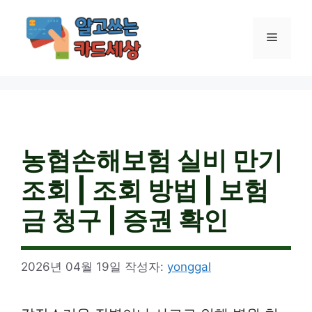
컨
텐
메
츠
로
건
뉴
너
뛰
기
농협손해보험 실비 만기
조회 | 조회 방법 | 보험
금 청구 | 증권 확인
2026년 04월 19일
작성자:
yonggal