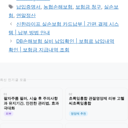
테
태
납입증명서
,
농협손해보험
,
보험금 청구
,
실손보
고
그
험
,
연말정산
리
신한라이프 실손보험 카드납부 | 간편 결제 시스
템 | 납부 방법 안내
DB손해보험 실비 납입확인 | 보험료 납입내역
확인 | 보험금 지급내역 조회
최신 인기글 모음
01
02
팔자주름 필러, 시술 후 주의사항
초록잎홍합 관절영양제 리뷰 고헬
과 유지기간, 안전한 관리법, 효과
씨초록잎홍합
극대화
피부
영양제 추천