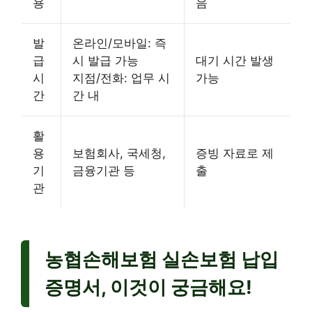
용
음
발
온라인/모바일: 즉
급
시 발급 가능
대기 시간 발생
시
지점/전화: 업무 시
가능
간
간 내
활
용
보험회사, 국세청,
증빙 자료로 제
기
금융기관 등
출
관
농협손해보험 실손보험 납입
증명서, 이것이 궁금해요!