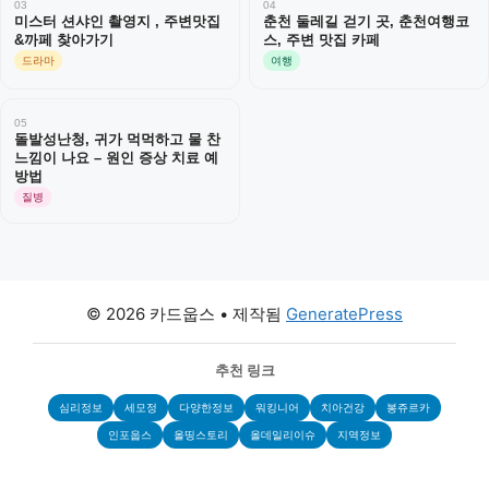
03
04
미스터 션샤인 촬영지 , 주변맛집
춘천 둘레길 걷기 곳, 춘천여행코
&까페 찾아가기
스, 주변 맛집 카페
드라마
여행
05
돌발성난청, 귀가 먹먹하고 물 찬
느낌이 나요 – 원인 증상 치료 예
방법
질병
© 2026 카드웁스
• 제작됨
GeneratePress
추천 링크
심리정보
세모정
다양한정보
워킹니어
치아건강
봉쥬르카
인포웁스
올띵스토리
올데일리이슈
지역정보