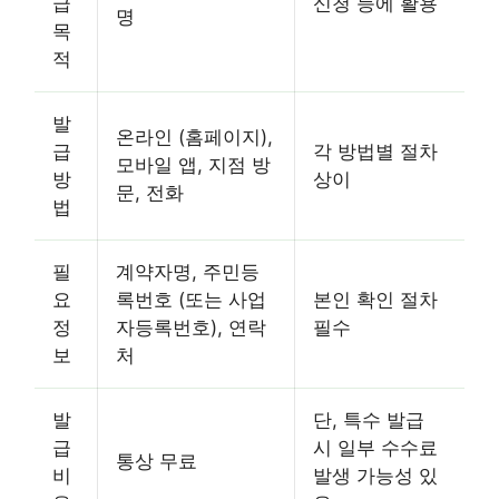
급
신청 등에 활용
명
목
적
발
온라인 (홈페이지),
급
각 방법별 절차
모바일 앱, 지점 방
방
상이
문, 전화
법
필
계약자명, 주민등
요
록번호 (또는 사업
본인 확인 절차
정
자등록번호), 연락
필수
보
처
발
단, 특수 발급
급
시 일부 수수료
통상 무료
비
발생 가능성 있