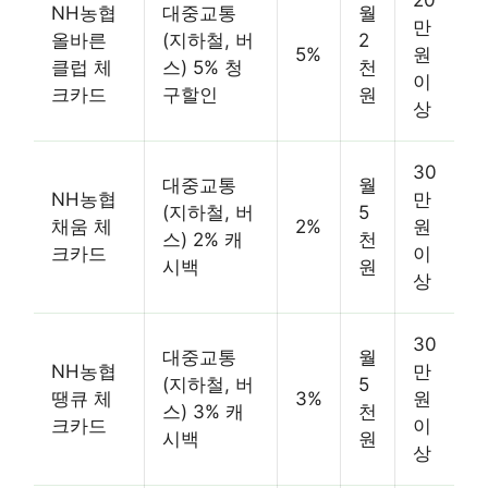
NH농협
대중교통
월
만
올바른
(지하철, 버
2
5%
원
클럽 체
스) 5% 청
천
이
크카드
구할인
원
상
30
대중교통
월
NH농협
만
(지하철, 버
5
채움 체
2%
원
스) 2% 캐
천
크카드
이
시백
원
상
30
대중교통
월
NH농협
만
(지하철, 버
5
땡큐 체
3%
원
스) 3% 캐
천
크카드
이
시백
원
상