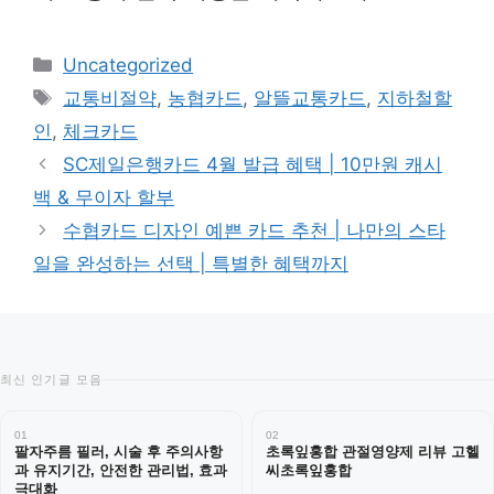
카
Uncategorized
테
태
교통비절약
,
농협카드
,
알뜰교통카드
,
지하철할
고
그
인
,
체크카드
리
SC제일은행카드 4월 발급 혜택 | 10만원 캐시
백 & 무이자 할부
수협카드 디자인 예쁜 카드 추천 | 나만의 스타
일을 완성하는 선택 | 특별한 혜택까지
최신 인기글 모음
01
02
팔자주름 필러, 시술 후 주의사항
초록잎홍합 관절영양제 리뷰 고헬
과 유지기간, 안전한 관리법, 효과
씨초록잎홍합
극대화