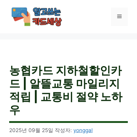
컨
텐
메
츠
로
건
뉴
너
뛰
기
농협카드 지하철할인카
드 | 알뜰교통 마일리지
적립 | 교통비 절약 노하
우
2025년 09월 25일
작성자:
yonggal