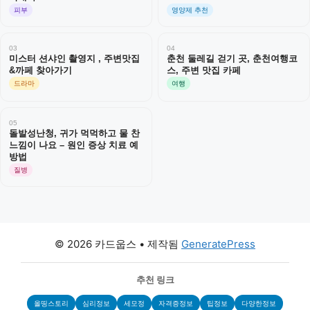
피부
영양제 추천
03
04
미스터 션샤인 촬영지 , 주변맛집
춘천 둘레길 걷기 곳, 춘천여행코
&까페 찾아가기
스, 주변 맛집 카페
드라마
여행
05
돌발성난청, 귀가 먹먹하고 물 찬
느낌이 나요 – 원인 증상 치료 예
방법
질병
© 2026 카드웁스
• 제작됨
GeneratePress
추천 링크
올띵스토리
심리정보
세모정
자격증정보
팁정보
다양한정보