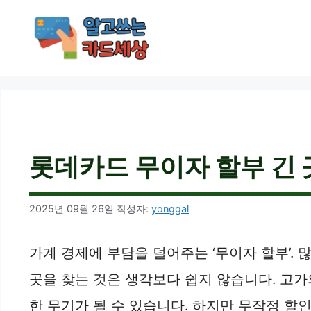
컨
텐
츠
로
건
너
뛰
기
롯데카드 무이자 할부 긴 곳
2025년 09월 26일
작성자:
yonggal
가계 경제에 부담을 덜어주는 ‘무이자 할부’.
곳을 찾는 것은 생각보다 쉽지 않습니다. 고가
한 무기가 될 수 있습니다. 하지만 무작정 할