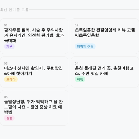
최신 인기글 모음
01
02
팔자주름 필러, 시술 후 주의사항
초록잎홍합 관절영양제 리뷰 고헬
과 유지기간, 안전한 관리법, 효과
씨초록잎홍합
극대화
피부
영양제 추천
03
04
미스터 션샤인 촬영지 , 주변맛집
춘천 둘레길 걷기 곳, 춘천여행코
&까페 찾아가기
스, 주변 맛집 카페
드라마
여행
05
돌발성난청, 귀가 먹먹하고 물 찬
느낌이 나요 – 원인 증상 치료 예
방법
질병