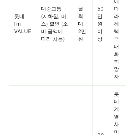
에
대중교통
월
50
따
롯데
(지하철, 버
최
만
라
I’m
스) 할인 (소
대
원
혜
VALUE
비 금액에
2만
이
택
따라 차등)
원
상
극
대
화
희
망
자
롯
데
계
열
사
이