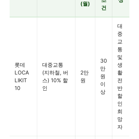
조
상
(월)
건
대
중
교
통
및
30
롯데
대중교통
생
만
LOCA
(지하철, 버
2만
활
원
LIKIT
스) 10% 할
원
전
이
10
인
반
상
할
인
희
망
자