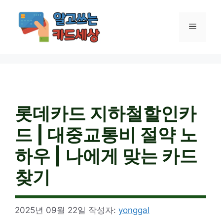
컨
텐
메
츠
로
건
뉴
너
뛰
기
롯데카드 지하철할인카
드 | 대중교통비 절약 노
하우 | 나에게 맞는 카드
찾기
2025년 09월 22일
작성자:
yonggal