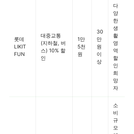
다
양
한
생
30
대중교통
활
롯데
1만
만
(지하철, 버
영
LIKIT
5천
원
스) 10% 할
역
FUN
원
이
인
할
상
인
희
망
자
소
비
규
모