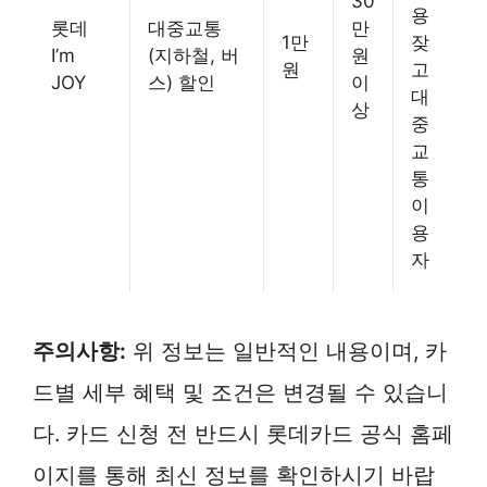
30
용
롯데
대중교통
만
1만
잦
I’m
(지하철, 버
원
원
고
JOY
스) 할인
이
대
상
중
교
통
이
용
자
주의사항:
위 정보는 일반적인 내용이며, 카
드별 세부 혜택 및 조건은 변경될 수 있습니
다. 카드 신청 전 반드시 롯데카드 공식 홈페
이지를 통해 최신 정보를 확인하시기 바랍