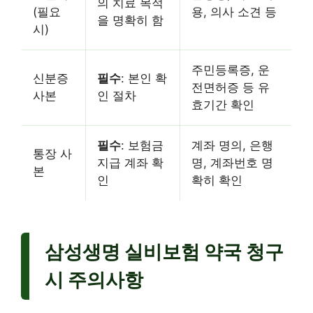
의 치료 목적
(필요
용, 의사 소견 등
을 명확히 함
시)
주민등록증, 운
신분증
필수
: 본인 확
전면허증 등 유
사본
인 절차
효기간 확인
필수
: 보험금
계좌 명의, 은행
통장 사
지급 계좌 확
명, 계좌번호 명
본
인
확히 확인
삼성생명 실비보험 약국 청구
시 주의사항