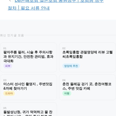
DB손해보험 실손보험 통원청구 | 보험금 청구
절차 | 필요 서류 안내
최신 인기글 모음
01
02
팔자주름 필러, 시술 후 주의사항
초록잎홍합 관절영양제 리뷰 고헬
과 유지기간, 안전한 관리법, 효과
씨초록잎홍합
극대화
피부
영양제 추천
03
04
미스터 션샤인 촬영지 , 주변맛집
춘천 둘레길 걷기 곳, 춘천여행코
&까페 찾아가기
스, 주변 맛집 카페
드라마
여행
05
돌발성난청, 귀가 먹먹하고 물 찬