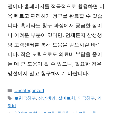
앱이나 홈페이지를 적극적으로 활용하면 더
욱 빠르고 편리하게 청구를 완료할 수 있습
니다. 혹시라도 청구 과정에서 궁금한 점이
나 어려운 부분이 있다면, 언제든지 삼성생
명 고객센터를 통해 도움을 받으시길 바랍
니다. 작은 노력으로도 의료비 부담을 줄이
는 데 큰 도움이 될 수 있으니, 필요한 경우
망설이지 말고 청구하시기 바랍니다.
카
Uncategorized
테
태
보험금청구
,
삼성생명
,
실비보험
,
약국청구
,
약
고
그
제비
리