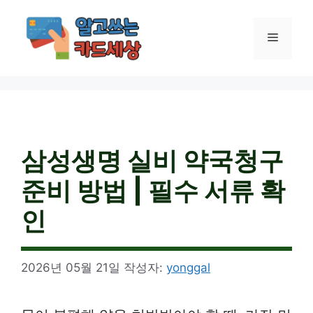
컨
텐
메
츠
로
건
뉴
너
뛰
기
삼성생명 실비 약국청구
준비 방법 | 필수 서류 확
인
2026년 05월 21일
작성자:
yonggal