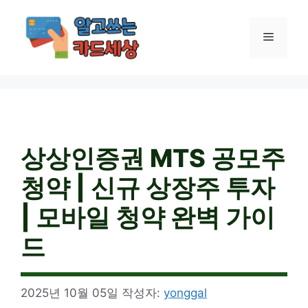
컨
텐
메
츠
로
건
뉴
너
뛰
기
상상인증권 MTS 공모주
청약 | 신규 상장주 투자
| 모바일 청약 완벽 가이
드
2025년 10월 05일
작성자:
yonggal