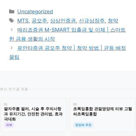
카
Uncategorized
테
태
MTS
,
공모주
,
상상인증권
,
신규상장주
,
청약
고
그
메리츠증권 M-SMART 입출금 및 이체 | 스마트
리
한 금융 생활의 시작
유안타증권 공모주 청약 | 청약 방법 | 균등 배정
꿀팁
최신 인기글 모음
01
02
팔자주름 필러, 시술 후 주의사항
초록잎홍합 관절영양제 리뷰 고헬
과 유지기간, 안전한 관리법, 효과
씨초록잎홍합
극대화
피부
영양제 추천