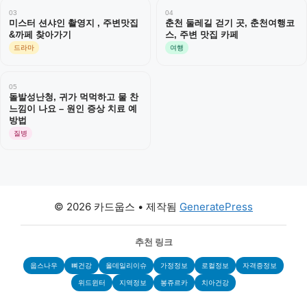
03
04
미스터 션샤인 촬영지 , 주변맛집
춘천 둘레길 걷기 곳, 춘천여행코
&까페 찾아가기
스, 주변 맛집 카페
드라마
여행
05
돌발성난청, 귀가 먹먹하고 물 찬
느낌이 나요 – 원인 증상 치료 예
방법
질병
© 2026 카드웁스
• 제작됨
GeneratePress
추천 링크
웁스나우
뼈건강
올데일리이슈
가정정보
로컬정보
자격증정보
위드윈터
지역정보
봉쥬르카
치아건강