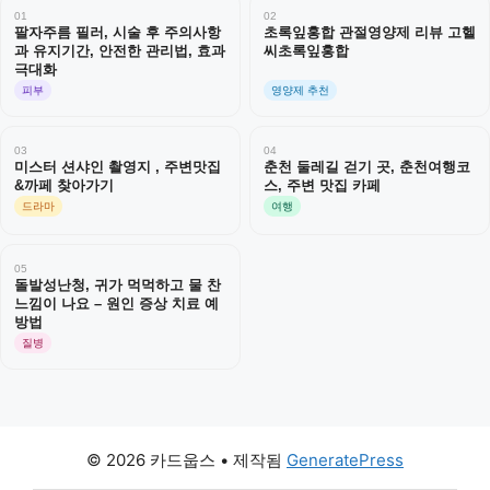
01
02
팔자주름 필러, 시술 후 주의사항
초록잎홍합 관절영양제 리뷰 고헬
과 유지기간, 안전한 관리법, 효과
씨초록잎홍합
극대화
피부
영양제 추천
03
04
미스터 션샤인 촬영지 , 주변맛집
춘천 둘레길 걷기 곳, 춘천여행코
&까페 찾아가기
스, 주변 맛집 카페
드라마
여행
05
돌발성난청, 귀가 먹먹하고 물 찬
느낌이 나요 – 원인 증상 치료 예
방법
질병
© 2026 카드웁스
• 제작됨
GeneratePress