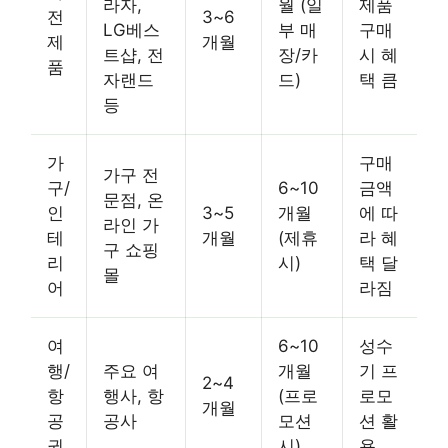
라자,
월 (일
제품
전
3~6
LG베스
부 매
구매
제
개월
트샵, 전
장/카
시 혜
품
자랜드
드)
택 큼
등
가
구매
가구 전
구/
6~10
금액
문점, 온
인
3~5
개월
에 따
라인 가
테
개월
(제휴
라 혜
구 쇼핑
리
시)
택 달
몰
어
라짐
여
6~10
성수
행/
주요 여
개월
기 프
2~4
항
행사, 항
(프로
로모
개월
공
공사
모션
션 활
권
시)
용