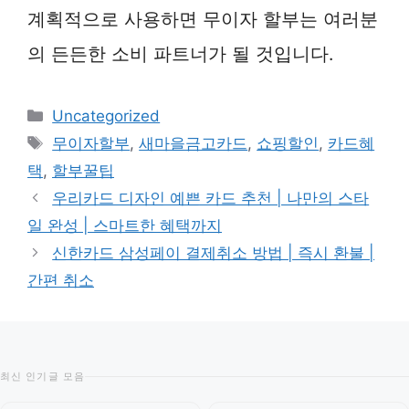
계획적으로 사용하면 무이자 할부는 여러분
의 든든한 소비 파트너가 될 것입니다.
카
Uncategorized
테
태
무이자할부
,
새마을금고카드
,
쇼핑할인
,
카드혜
고
그
택
,
할부꿀팁
리
우리카드 디자인 예쁜 카드 추천 | 나만의 스타
일 완성 | 스마트한 혜택까지
신한카드 삼성페이 결제취소 방법 | 즉시 환불 |
간편 취소
최신 인기글 모음