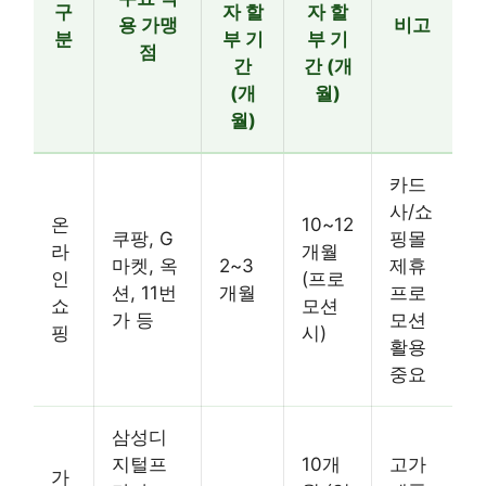
구
자 할
자 할
용 가맹
비고
분
부 기
부 기
점
간
간 (개
(개
월)
월)
카드
사/쇼
온
10~12
쿠팡, G
핑몰
라
개월
마켓, 옥
2~3
제휴
인
(프로
션, 11번
개월
프로
쇼
모션
가 등
모션
핑
시)
활용
중요
삼성디
지털프
10개
고가
가