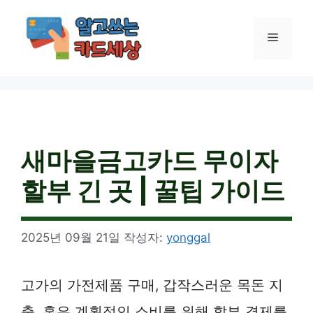
컨
텐
메
츠
로
건
뉴
너
뛰
기
새마을금고카드 무이자
할부 긴 곳 | 꿀팁 가이드
2025년 09월 21일
작성자:
yonggal
고가의 가전제품 구매, 갑작스러운 목돈 지
출, 혹은 계획적인 소비를 위해 할부 결제를