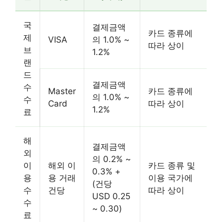
국
결제금액
카드 종류에
제
VISA
의 1.0% ~
따라 상이
브
1.2%
랜
드
결제금액
수
Master
카드 종류에
의 1.0% ~
수
Card
따라 상이
1.2%
료
해
결제금액
외
의 0.2% ~
이
해외 이
카드 종류 및
0.3% +
용
용 거래
이용 국가에
(건당
수
건당
따라 상이
USD 0.25
수
~ 0.30)
료