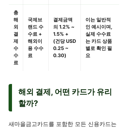
총
해
국제브
결제금액
이는 일반적
외
랜드 수
의 1.2% ~
인 예시이며,
결
수료 +
1.5% +
실제 수수료
제
해외이
(건당 USD
는 카드 상품
수
용 수수
0.25 ~
별로 확인 필
수
료
0.30)
요
료
해외 결제, 어떤 카드가 유리
할까?
새마을금고카드를 포함한 모든 신용카드는