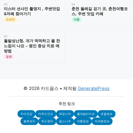
03
04
미스터 션샤인 촬영지 , 주변맛집
춘천 둘레길 걷기 곳, 춘천여행코
&까페 찾아가기
스, 주변 맛집 카페
드라마
여행
05
돌발성난청, 귀가 먹먹하고 물 찬
느낌이 나요 – 원인 증상 치료 예
방법
질병
© 2026 카드웁스
• 제작됨
GeneratePress
추천 링크
치아건강
더푸드인포
워킹니어
올데일리이슈
로컬정보
봉쥬르카
위드윈터
웁스나우
여행정보
자격증정보