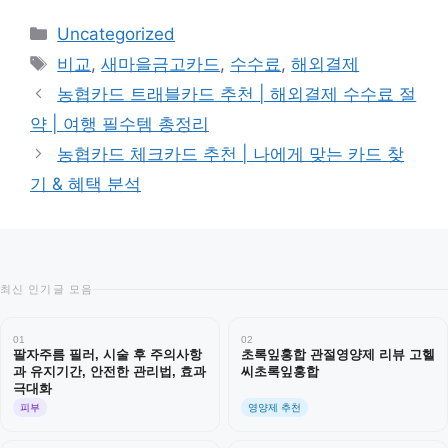
카
Uncategorized
테
태
비교
,
새마을금고카드
,
수수료
,
해외결제
고
그
농협카드 트래블카드 추천 | 해외결제 수수료 절
리
약 | 여행 필수템 총정리
농협카드 체크카드 추천 | 나에게 맞는 카드 찾
기 & 혜택 분석
최신 인기글 모음
01
02
팔자주름 필러, 시술 후 주의사항
초록잎홍합 관절영양제 리뷰 고헬
과 유지기간, 안전한 관리법, 효과
씨초록잎홍합
극대화
피부
영양제 추천