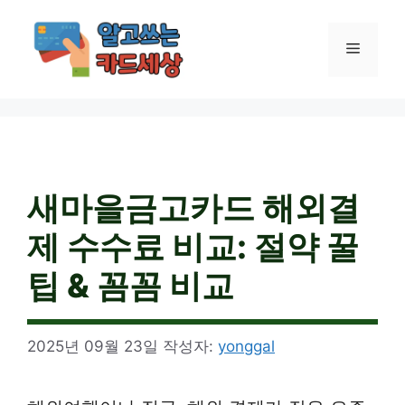
컨
텐
메
츠
로
건
뉴
너
뛰
기
새마을금고카드 해외결
제 수수료 비교: 절약 꿀
팁 & 꼼꼼 비교
2025년 09월 23일
작성자:
yonggal