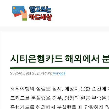
컨
텐
츠
로
건
너
뛰
기
시티은행카드 해외에서 분실
2025년 09월 23일
작성자:
yonggal
해외여행의 설렘도 잠시, 예상치 못한 순간에
크카드를 분실했을 경우, 당장의 현금 부족은
은행카드를 해외에서 분실했을 때 당황하지 않