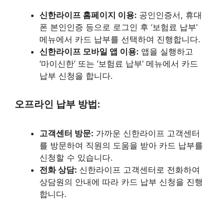
신한라이프 홈페이지 이용:
공인인증서, 휴대
폰 본인인증 등으로 로그인 후 ‘보험료 납부’
메뉴에서 카드 납부를 선택하여 진행합니다.
신한라이프 모바일 앱 이용:
앱을 실행하고
‘마이신한’ 또는 ‘보험료 납부’ 메뉴에서 카드
납부 신청을 합니다.
오프라인 납부 방법:
고객센터 방문:
가까운 신한라이프 고객센터
를 방문하여 직원의 도움을 받아 카드 납부를
신청할 수 있습니다.
전화 상담:
신한라이프 고객센터로 전화하여
상담원의 안내에 따라 카드 납부 신청을 진행
합니다.