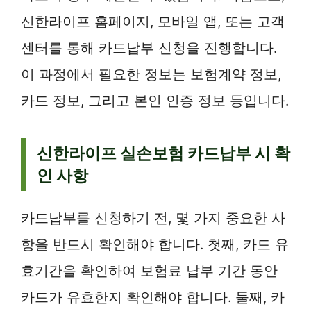
신한라이프 홈페이지, 모바일 앱, 또는 고객
센터를 통해 카드납부 신청을 진행합니다.
이 과정에서 필요한 정보는 보험계약 정보,
카드 정보, 그리고 본인 인증 정보 등입니다.
신한라이프 실손보험 카드납부 시 확
인 사항
카드납부를 신청하기 전, 몇 가지 중요한 사
항을 반드시 확인해야 합니다. 첫째, 카드 유
효기간을 확인하여 보험료 납부 기간 동안
카드가 유효한지 확인해야 합니다. 둘째, 카