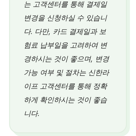
는 고객센터를 통해 결제일
변경을 신청하실 수 있습니
다. 다만, 카드 결제일과 보
험료 납부일을 고려하여 변
경하시는 것이 좋으며, 변경
가능 여부 및 절차는 신한라
이프 고객센터를 통해 정확
하게 확인하시는 것이 좋습
니다.