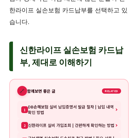
한라이프 실손보험 카드납부를 선택하고 있
습니다.
신한라이프 실손보험 카드납
부, 제대로 이해하기
🔗
함께보면 좋은 글
RELATED
DB손해보험 실비 납입증명서 발급 절차 | 납입 내역
1
확인 방법
신한라이프 실비 가입조회 | 간편하게 확인하는 방법
2