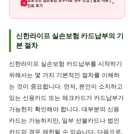
교보생명 실손보험 도수치료 청구 방법 | 필요 서류 |
3
진료 후기
신한라이프 실손보험 카드납부의 기
본 절차
신한라이프 실손보험 카드납부를 시작하기
위해서는 몇 가지 기본적인 절차를 이해하
는 것이 중요합니다. 먼저, 본인이 소지하고
있는 신용카드 또는 체크카드가 카드납부가
가능한지 확인해야 합니다. 대부분의 신용
카드는 가능하지만, 일부 선불카드나 법인
카드의 경우 제한될 수 있습니다. 다음으로,