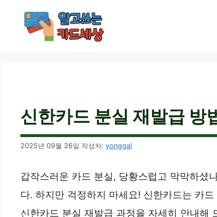
컨
텐
츠
로
건
너
뛰
기
신한카드 분실 재발급 방법 
2025년 09월 26일
작성자:
yonggal
갑작스러운 카드 분실, 당황스럽고 막막하셨나요
다. 하지만 걱정하지 마세요! 신한카드는 카드
신한카드 분실 재발급 과정을 자세히 안내해 