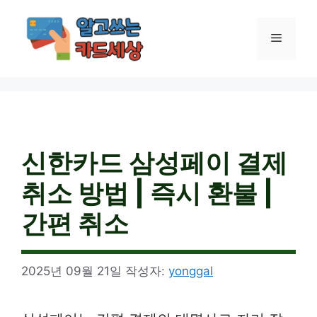
컨
텐
메
츠
로
건
뉴
너
뛰
기
신한카드 삼성페이 결제
취소 방법 | 즉시 환불 |
간편 취소
2025년 09월 21일
작성자:
yonggal