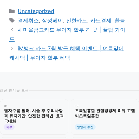
카
Uncategorized
테
태
결제취소
,
삼성페이
,
신한카드
,
카드결제
,
환불
고
그
새마을금고카드 무이자 할부 긴 곳 | 꿀팁 가이
리
드
iM뱅크 카드 7월 발급 혜택 이벤트 | 여름맞이
캐시백 | 무이자 할부 혜택
최신 인기글 모음
01
02
팔자주름 필러, 시술 후 주의사항
초록잎홍합 관절영양제 리뷰 고헬
과 유지기간, 안전한 관리법, 효과
씨초록잎홍합
극대화
피부
영양제 추천