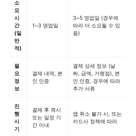
소
요
시
3~5 영업일 (경우에
간
1~3 영업일
따라 더 소요될 수 있
(일
음)
반
적)
필
결제 상세 정보 (날
요
결제 내역, 본
짜, 금액, 가맹점), 본
정
인 인증
인 인증, 경우에 따라
보
추가 서류
진
결제 후 즉시
행
앱 취소 불가 시, 또는
또는 일정 기
시
카드사 정책에 따라
간 이내
기