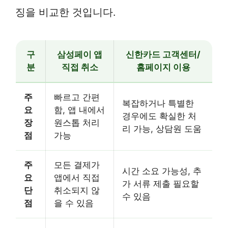
징을 비교한 것입니다.
구
삼성페이 앱
신한카드 고객센터/
분
직접 취소
홈페이지 이용
주
빠르고 간편
복잡하거나 특별한
요
함, 앱 내에서
경우에도 확실한 처
장
원스톱 처리
리 가능, 상담원 도움
점
가능
주
모든 결제가
시간 소요 가능성, 추
요
앱에서 직접
가 서류 제출 필요할
단
취소되지 않
수 있음
점
을 수 있음