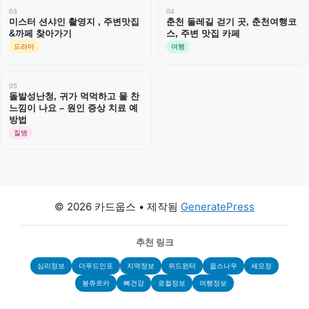
03
04
미스터 션샤인 촬영지 , 주변맛집
춘천 둘레길 걷기 곳, 춘천여행코
&까페 찾아가기
스, 주변 맛집 카페
드라마
여행
05
돌발성난청, 귀가 먹먹하고 물 찬
느낌이 나요 – 원인 증상 치료 예
방법
질병
© 2026 카드웁스
• 제작됨
GeneratePress
추천 링크
심리정보
더푸드인포
지역정보
위드윈터
웁스나우
세모정
봉쥬르카
뼈건강
로컬정보
여행정보