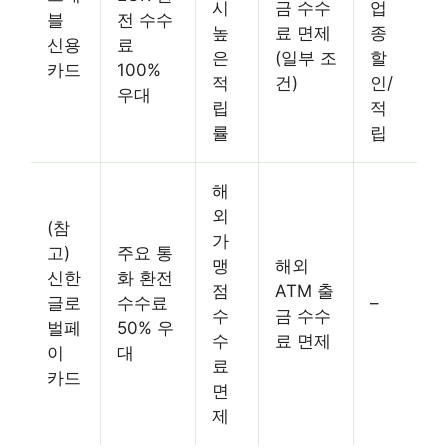
시
금 수수
업
블
전 수수
높
료 면제
종
신용
료
은
(일부 조
할
카드
100%
적
건)
인/
우대
립
적
률
립
해
외
(참
가
고)
주요 통
맹
해외
신한
화 환전
점
ATM 출
글로
수수료
–
수
금 수수
벌페
50% 우
수
료 면제
이
대
료
카드
면
제