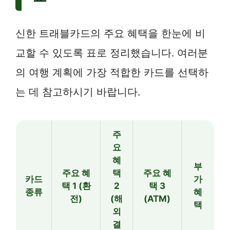
신한 트래블카드의 주요 혜택을 한눈에 비
교할 수 있도록 표로 정리했습니다. 여러분
의 여행 계획에 가장 적합한 카드를 선택하
는 데 참고하시기 바랍니다.
주
요
혜
부
주요 혜
택
주요 혜
카드
가
택 1 (환
2
택 3
종류
혜
전)
(해
(ATM)
택
외
결