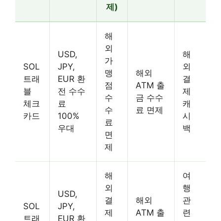
제)
해
외
USD,
해
가
SOL
JPY,
외
맹
해외
트래
EUR 환
결
점
ATM 출
블
전 수수
제
수
금 수수
체크
료
캐
수
료 면제
카드
100%
시
료
우대
백
면
제
해
여
외
행
USD,
결
해외
관
SOL
JPY,
제
ATM 출
련
트래
EUR 환