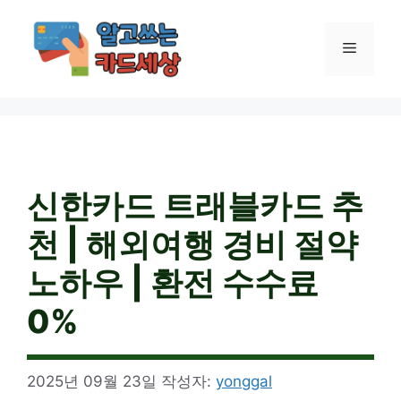
컨
텐
메
츠
로
건
뉴
너
뛰
기
신한카드 트래블카드 추
천 | 해외여행 경비 절약
노하우 | 환전 수수료
0%
2025년 09월 23일
작성자:
yonggal