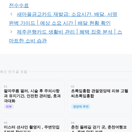
고
그
전수수료
리
새마을금고카드 재발급: 소요시간, 배달, 서명
완벽 가이드 | 예상 소요 시간 | 배달 현황 확인
제주은행카드 생활비 관리 | 혜택 집중 분석 | 스
마트한 소비 습관
최신 인기글 모음
01
02
팔자주름 필러, 시술 후 주의사항
초록잎홍합 관절영양제 리뷰 고헬
과 유지기간, 안전한 관리법, 효과
씨초록잎홍합
극대화
피부
영양제 추천
03
04
미스터 션샤인 촬영지 , 주변맛집
춘천 둘레길 걷기 곳, 춘천여행코