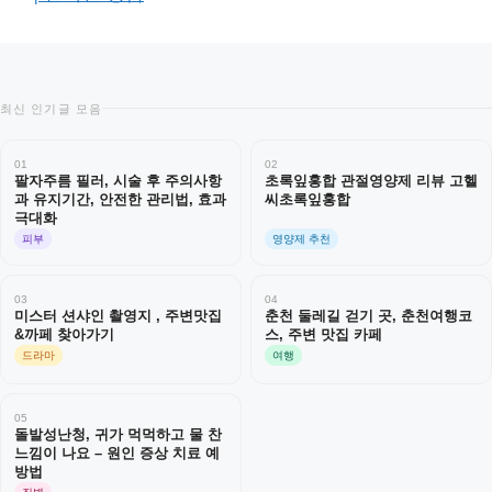
최신 인기글 모음
01
02
팔자주름 필러, 시술 후 주의사항
초록잎홍합 관절영양제 리뷰 고헬
과 유지기간, 안전한 관리법, 효과
씨초록잎홍합
극대화
피부
영양제 추천
03
04
미스터 션샤인 촬영지 , 주변맛집
춘천 둘레길 걷기 곳, 춘천여행코
&까페 찾아가기
스, 주변 맛집 카페
드라마
여행
05
돌발성난청, 귀가 먹먹하고 물 찬
느낌이 나요 – 원인 증상 치료 예
방법