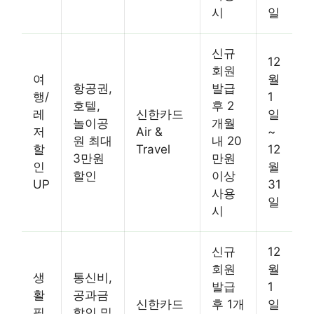
시
일
신규
12
회원
여
월
항공권,
발급
행/
1
호텔,
후 2
레
신한카드
일
놀이공
개월
저
Air &
~
원 최대
내 20
할
Travel
12
3만원
만원
인
월
할인
이상
UP
31
사용
일
시
신규
12
회원
월
생
통신비,
발급
1
활
공과금
신한카드
후 1개
일
필
할인 및