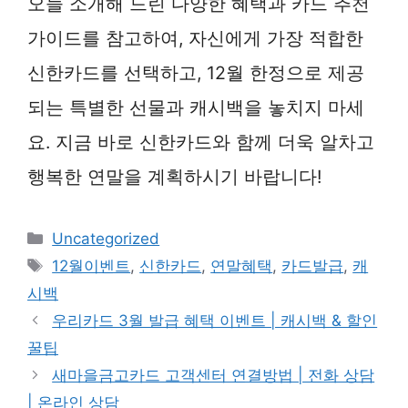
오늘 소개해 드린 다양한 혜택과 카드 추천
가이드를 참고하여, 자신에게 가장 적합한
신한카드를 선택하고, 12월 한정으로 제공
되는 특별한 선물과 캐시백을 놓치지 마세
요. 지금 바로 신한카드와 함께 더욱 알차고
행복한 연말을 계획하시기 바랍니다!
카
Uncategorized
테
태
12월이벤트
,
신한카드
,
연말혜택
,
카드발급
,
캐
고
그
시백
리
우리카드 3월 발급 혜택 이벤트 | 캐시백 & 할인
꿀팁
새마을금고카드 고객센터 연결방법 | 전화 상담
| 온라인 상담