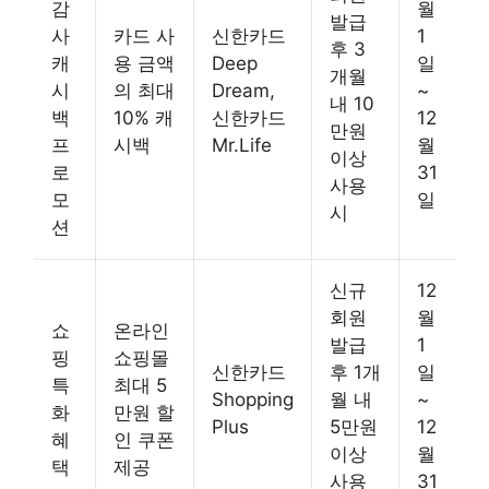
감
월
발급
사
카드 사
신한카드
1
후 3
캐
용 금액
Deep
일
개월
시
의 최대
Dream,
~
내 10
백
10% 캐
신한카드
12
만원
프
시백
Mr.Life
월
이상
로
31
사용
모
일
시
션
신규
12
회원
월
쇼
온라인
발급
1
핑
쇼핑몰
신한카드
후 1개
일
특
최대 5
Shopping
월 내
~
화
만원 할
Plus
5만원
12
혜
인 쿠폰
이상
월
택
제공
사용
31