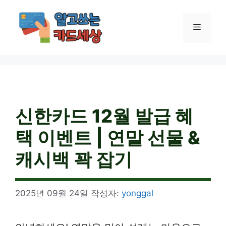
컨
텐
메
츠
로
건
뉴
너
뛰
기
신한카드 12월 발급 혜
택 이벤트 | 연말 선물 &
캐시백 꽉 잡기
2025년 09월 24일
작성자:
yonggal