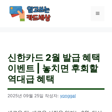
컨
텐
메
츠
로
건
뉴
너
뛰
기
신한카드 2월 발급 혜택
이벤트 | 놓치면 후회할
역대급 혜택
2025년 09월 25일
작성자:
yonggal