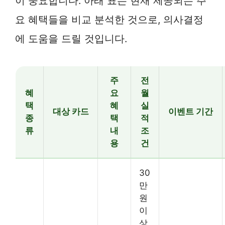
이 중요합니다. 아래 표는 현재 제공되는 주
요 혜택들을 비교 분석한 것으로, 의사결정
에 도움을 드릴 것입니다.
주
전
혜
요
월
택
혜
실
대상 카드
이벤트 기간
종
택
적
류
내
조
용
건
30
만
원
이
상