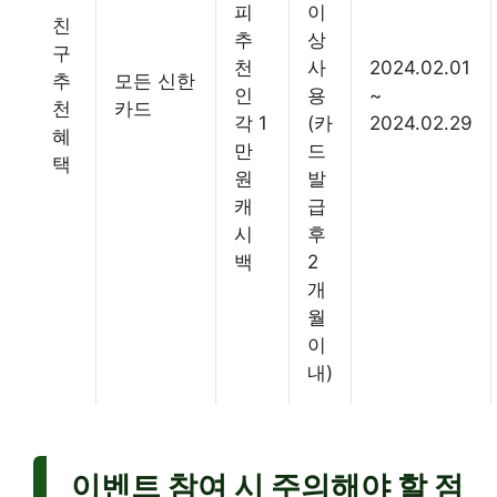
피
이
친
추
상
구
천
사
2024.02.01
추
모든 신한
인
용
~
천
카드
각 1
(카
2024.02.29
혜
만
드
택
원
발
캐
급
시
후
백
2
개
월
이
내)
이벤트 참여 시 주의해야 할 점