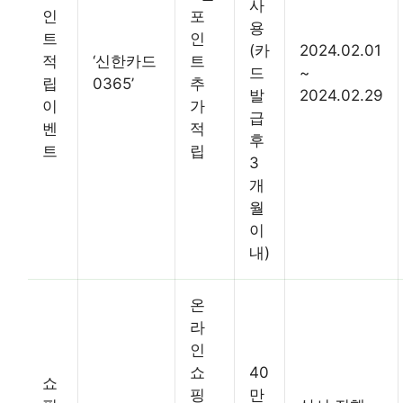
사
인
포
용
트
인
(카
2024.02.01
적
‘신한카드
트
드
~
립
0365’
추
발
2024.02.29
이
가
급
벤
적
후
트
립
3
개
월
이
내)
온
라
인
쇼
40
쇼
핑
만