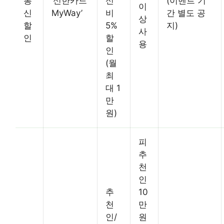
통
‘신한카드
신
(이벤트 기
이
신
MyWay’
비
간 별도 공
상
할
5%
지)
사
인
할
용
인
(월
최
대 1
만
원)
피
추
천
인
추
10
천
만
인/
원