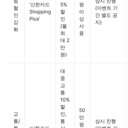
핑
상시 진행
‘신한카드
5%
원
할
(이벤트 기
Shopping
할
이
인
간 별도 공
Plus’
인
상
강
지)
(월
사
화
최
용
대 2
만
원)
대
중
교
통
10%
할
50
교
인,
만
통/
통
상시 진행
원