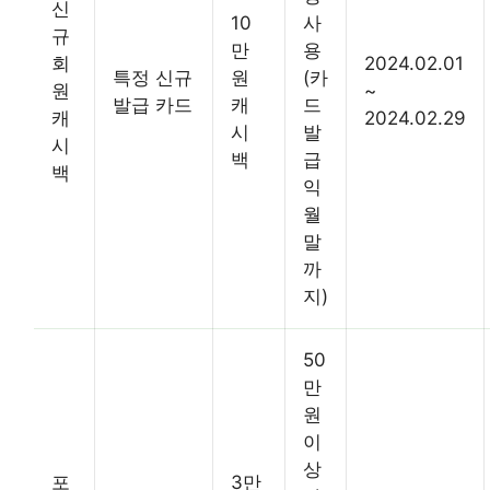
신
10
사
규
만
용
회
2024.02.01
특정 신규
원
(카
원
~
발급 카드
캐
드
캐
2024.02.29
시
발
시
백
급
백
익
월
말
까
지)
50
만
원
이
상
포
3만