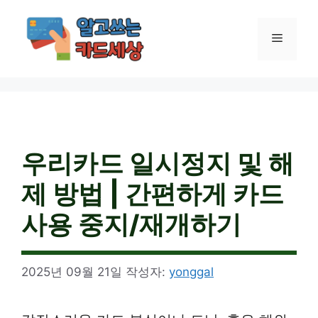
컨
텐
메
츠
로
건
뉴
너
뛰
기
우리카드 일시정지 및 해
제 방법 | 간편하게 카드
사용 중지/재개하기
2025년 09월 21일
작성자:
yonggal