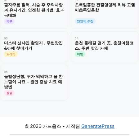
01
02
팔자주름 필러, 시술 후 주의사항
초록잎홍합 관절영양제 리뷰 고헬
과 유지기간, 안전한 관리법, 효과
씨초록잎홍합
극대화
피부
영양제 추천
03
04
미스터 션샤인 촬영지 , 주변맛집
춘천 둘레길 걷기 곳, 춘천여행코
&까페 찾아가기
스, 주변 맛집 카페
드라마
여행
05
돌발성난청, 귀가 먹먹하고 물 찬
느낌이 나요 – 원인 증상 치료 예
방법
질병
© 2026 카드웁스
• 제작됨
GeneratePress