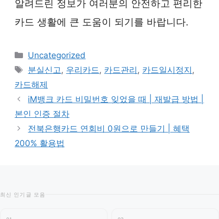
알려드린 정보가 여러분의 안전하고 편리한
카드 생활에 큰 도움이 되기를 바랍니다.
카
Uncategorized
테
태
분실신고
,
우리카드
,
카드관리
,
카드일시정지
,
고
그
카드해제
리
iM뱅크 카드 비밀번호 잊었을 때 | 재발급 방법 |
본인 인증 절차
전북은행카드 연회비 0원으로 만들기 | 혜택
200% 활용법
최신 인기글 모음