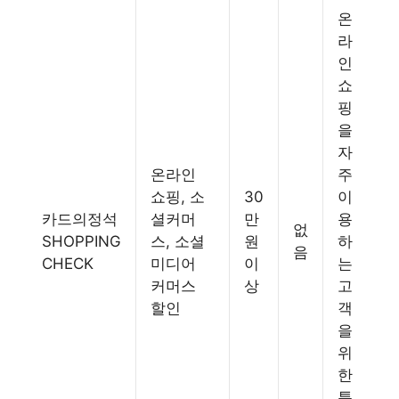
온
라
인
쇼
핑
을
자
온라인
주
쇼핑, 소
30
이
카드의정석
셜커머
만
용
없
SHOPPING
스, 소셜
원
하
음
CHECK
미디어
이
는
커머스
상
고
할인
객
을
위
한
특