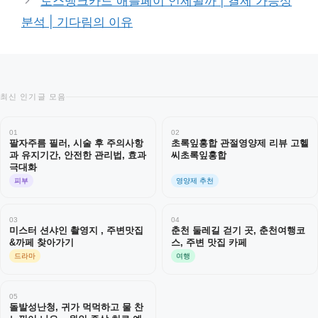
토스뱅크카드 애플페이 언제될까 | 결제 가능성
분석 | 기다림의 이유
최신 인기글 모음
01
02
팔자주름 필러, 시술 후 주의사항
초록잎홍합 관절영양제 리뷰 고헬
과 유지기간, 안전한 관리법, 효과
씨초록잎홍합
극대화
피부
영양제 추천
03
04
미스터 션샤인 촬영지 , 주변맛집
춘천 둘레길 걷기 곳, 춘천여행코
&까페 찾아가기
스, 주변 맛집 카페
드라마
여행
05
돌발성난청, 귀가 먹먹하고 물 찬