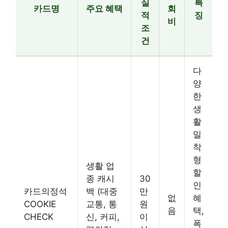
실
특
카드명
주요 혜택
회
적
징
비
조
건
다
양
한
생
활
밀
착
형
생활 업
할
종 캐시
30
인
카드의정석
백 (대중
만
없
혜
COOKIE
교통, 통
원
음
택,
CHECK
신, 커피,
이
폭