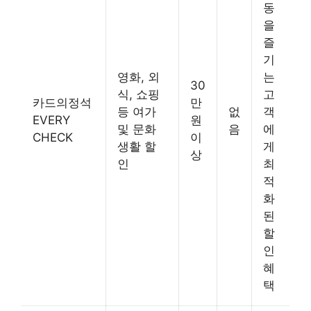
동
을
즐
기
영화, 외
는
30
식, 쇼핑
고
카드의정석
만
등 여가
없
객
EVERY
원
및 문화
음
에
CHECK
이
생활 할
게
상
인
최
적
화
된
할
인
혜
택