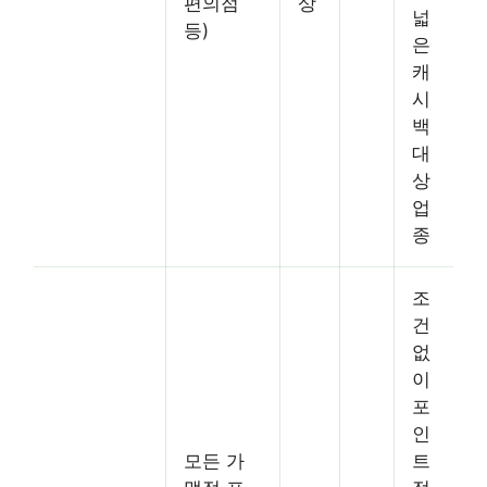
편의점
상
넓
등)
은
캐
시
백
대
상
업
종
조
건
없
이
포
인
모든 가
트