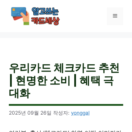
컨
텐
메
츠
로
건
뉴
너
뛰
기
우리카드 체크카드 추천
| 현명한 소비 | 혜택 극
대화
2025년 09월 26일
작성자:
yonggal