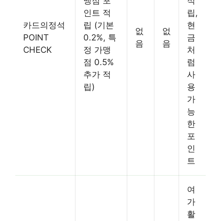
맹점 포
적
인트 적
립,
카드의정석
립 (기본
현
없
없
POINT
0.2%, 특
금
음
음
CHECK
정 가맹
처
점 0.5%
럼
추가 적
사
립)
용
가
능
한
포
인
트
여
가
활