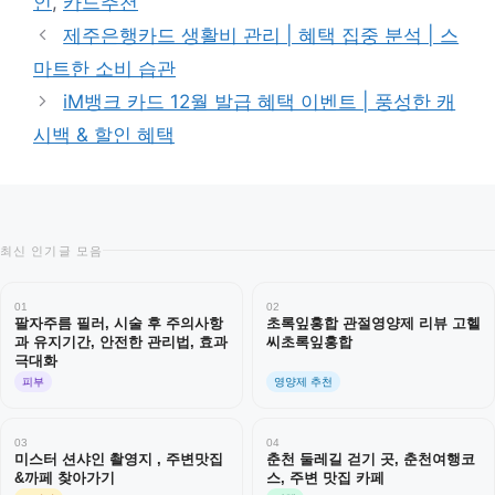
인
,
카드추천
리
제주은행카드 생활비 관리 | 혜택 집중 분석 | 스
마트한 소비 습관
iM뱅크 카드 12월 발급 혜택 이벤트 | 풍성한 캐
시백 & 할인 혜택
최신 인기글 모음
01
02
팔자주름 필러, 시술 후 주의사항
초록잎홍합 관절영양제 리뷰 고헬
과 유지기간, 안전한 관리법, 효과
씨초록잎홍합
극대화
피부
영양제 추천
03
04
미스터 션샤인 촬영지 , 주변맛집
춘천 둘레길 걷기 곳, 춘천여행코
&까페 찾아가기
스, 주변 맛집 카페