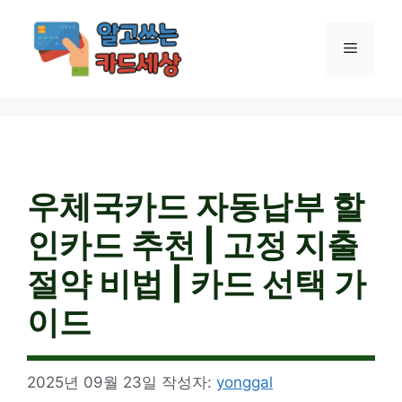
컨
텐
메
츠
로
건
뉴
너
뛰
기
우체국카드 자동납부 할
인카드 추천 | 고정 지출
절약 비법 | 카드 선택 가
이드
2025년 09월 23일
작성자:
yonggal