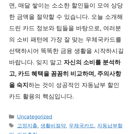
면, 매달 쌓이는 소소한 할인들이 모여 상당
한 금액을 절약할 수 있습니다. 오늘 소개해
드린 카드 정보와 팁들을 바탕으로, 여러분
의 소비 패턴에 가장 잘 맞는 우체국카드를
선택하시어 똑똑한 금융 생활을 시작하시길
바랍니다. 잊지 말고
자신의 소비를 분석하
고, 카드 혜택을 꼼꼼히 비교하며, 주의사항
을 숙지
하는 것이 성공적인 자동납부 할인
카드 활용의 핵심입니다.
카
Uncategorized
테
태
고정지출
,
생활비절약
,
우체국카드
,
자동납부할
고
그