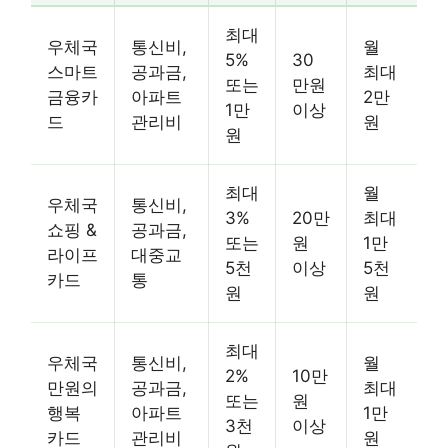
최대
우체국
통신비,
월
5%
30
스마트
공과금,
최대
또는
만원
금융카
아파트
2만
1만
이상
드
관리비
원
원
최대
월
우체국
통신비,
3%
20만
최대
쇼핑 &
공과금,
또는
원
1만
라이프
대중교
5천
이상
5천
카드
통
원
원
최대
우체국
통신비,
월
2%
10만
만원의
공과금,
최대
또는
원
행복
아파트
1만
3천
이상
카드
관리비
원