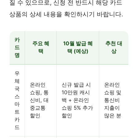
질 수 있으므로, 신청 전 반드시 해당 카드
상품의 상세 내용을 확인하시기 바랍니다.
카
주요 혜
10월 발급 혜
추천 대
드
택
택 (예상)
상
명
우
체
온라인
신규 발급 시
온라인
국
쇼핑, 통
10만원 캐시
쇼핑 및
스
신비, 대
백 + 온라인
통신비
마
중교통
쇼핑 5% 추가
지출이
트
할인
할인
많은 분
카
드