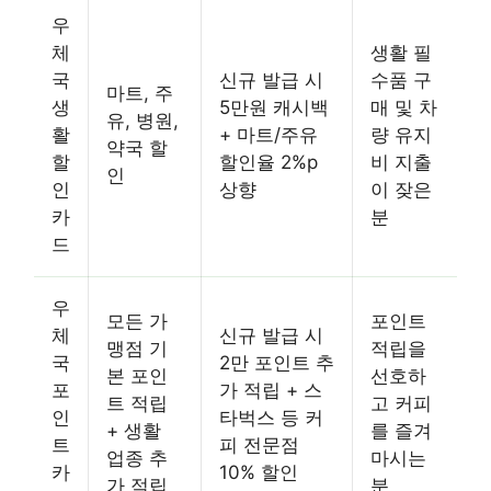
우
체
생활 필
국
신규 발급 시
수품 구
마트, 주
생
5만원 캐시백
매 및 차
유, 병원,
활
+ 마트/주유
량 유지
약국 할
할
할인율 2%p
비 지출
인
인
상향
이 잦은
카
분
드
우
모든 가
포인트
체
신규 발급 시
맹점 기
적립을
국
2만 포인트 추
본 포인
선호하
포
가 적립 + 스
트 적립
고 커피
인
타벅스 등 커
+ 생활
를 즐겨
트
피 전문점
업종 추
마시는
카
10% 할인
가 적립
분