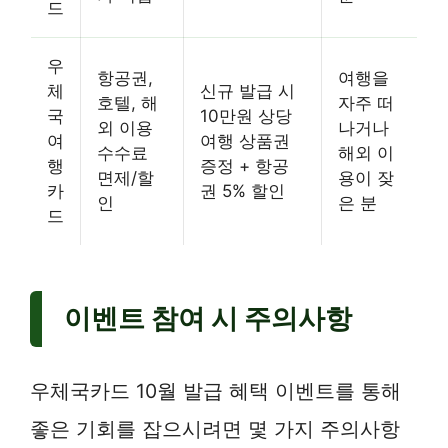
드
우
항공권,
여행을
체
신규 발급 시
호텔, 해
자주 떠
국
10만원 상당
외 이용
나거나
여
여행 상품권
수수료
해외 이
행
증정 + 항공
면제/할
용이 잦
카
권 5% 할인
인
은 분
드
이벤트 참여 시 주의사항
우체국카드 10월 발급 혜택 이벤트를 통해
좋은 기회를 잡으시려면 몇 가지 주의사항