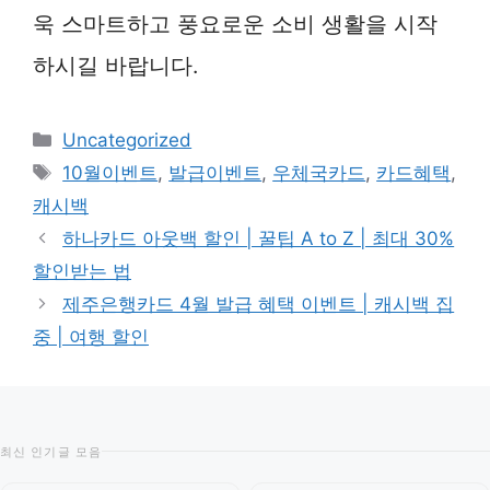
욱 스마트하고 풍요로운 소비 생활을 시작
하시길 바랍니다.
카
Uncategorized
테
태
10월이벤트
,
발급이벤트
,
우체국카드
,
카드혜택
,
고
그
캐시백
리
하나카드 아웃백 할인 | 꿀팁 A to Z | 최대 30%
할인받는 법
제주은행카드 4월 발급 혜택 이벤트 | 캐시백 집
중 | 여행 할인
최신 인기글 모음