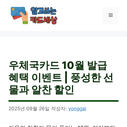
컨
텐
메
츠
로
건
뉴
너
뛰
기
우체국카드 10월 발급
혜택 이벤트 | 풍성한 선
물과 알찬 할인
2025년 09월 26일
작성자:
yonggal