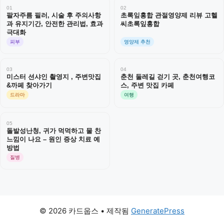
01
02
팔자주름 필러, 시술 후 주의사항
초록잎홍합 관절영양제 리뷰 고헬
과 유지기간, 안전한 관리법, 효과
씨초록잎홍합
극대화
피부
영양제 추천
03
04
미스터 션샤인 촬영지 , 주변맛집
춘천 둘레길 걷기 곳, 춘천여행코
&까페 찾아가기
스, 주변 맛집 카페
드라마
여행
05
돌발성난청, 귀가 먹먹하고 물 찬
느낌이 나요 – 원인 증상 치료 예
방법
질병
© 2026 카드웁스
• 제작됨
GeneratePress