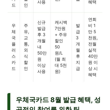
사용
혜택
드
인
연회
신규
캐시백
우
주
발
비 1
발급
7만원
체
유,
급
만 5
후 3
+ 주유
국
교
3
천원,
개월
할인
플
통,
개
전월
내
50
러
외
월
실적
50만
원/L
스
식
후
40만
원
(월 최
카
할
지
원 이
이상
대 5천
드
인
급
상 시
사용
원)
혜택
우체국카드 8월 발급 혜택, 성
공적인 참여를 위한 팁