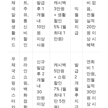
체
트,
발급
캐시백
비 없
국
주
후 1
3만원
익
음,
알
유,
개월
+ 생활
월
전월
뜰
통
내
할인
말
실적
생
신
10만
5% (월
지
20만
활
비
원
최대 1
급
원 이
카
할
이상
만원)
상 시
드
인
사용
혜택
우
온
신규
연회
체
라
캐시백
발
발급
비 1
국
인
5만원
급
후 2
만원,
쇼
쇼
+ 쇼핑
2
개월
전월
핑
핑,
할인
개
내
실적
마
백
7% (월
월
30
30만
스
화
최대 1
후
만원
원 이
터
점
만 5천
지
이상
상 시
카
할
원)
급