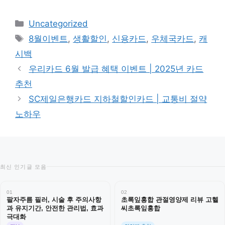
카
Uncategorized
테
태
8월이벤트
,
생활할인
,
신용카드
,
우체국카드
,
캐
고
그
시백
리
우리카드 6월 발급 혜택 이벤트 | 2025년 카드
추천
SC제일은행카드 지하철할인카드 | 교통비 절약
노하우
최신 인기글 모음
01
02
팔자주름 필러, 시술 후 주의사항
초록잎홍합 관절영양제 리뷰 고헬
과 유지기간, 안전한 관리법, 효과
씨초록잎홍합
극대화