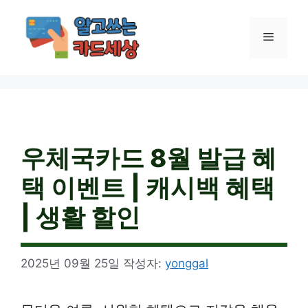
컨
텐
메
츠
로
건
뉴
너
뛰
기
우체국카드 8월 발급 혜
택 이벤트 | 캐시백 혜택
| 생활 할인
2025년 09월 25일
작성자:
yonggal