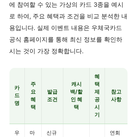
에 참여할 수 있는 가상의 카드 3종을 예시
로 하여, 주요 혜택과 조건을 비교 분석한 내
용입니다. 실제 이벤트 내용은 우체국카드
공식 홈페이지를 통해 최신 정보를 확인하
시는 것이 가장 정확합니다.
혜
주
캐시
택
카
요
발급
백/할
제
참고
드
혜
조건
인 혜
공
사항
명
택
택
시
기
우
마
신규
연회