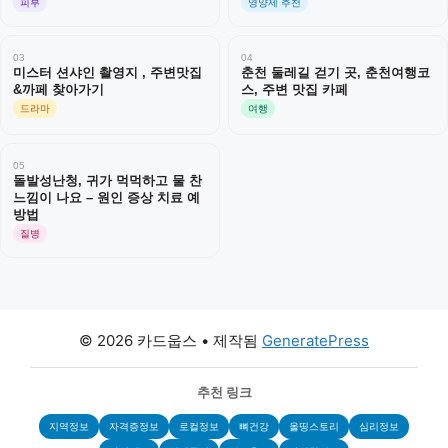
피부
영양제 추천
03
04
미스터 션샤인 촬영지 , 주변맛집
춘천 둘레길 걷기 곳, 춘천여행코
&까페 찾아가기
스, 주변 맛집 카페
드라마
여행
05
돌발성난청, 귀가 먹먹하고 물 찬
느낌이 나요 – 원인 증상 치료 예
방법
질병
© 2026 카드웁스
• 제작됨
GeneratePress
추천 링크
지역정보
자격증정보
로컬정보
뼈건강
올띵스토리
심리정보