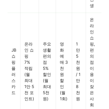
생
온
라
인
쇼
온라
주요
영
1
핑,
JB
인 쇼
생활
화
만
편
쇼
핑
편의
예
5
의
핑
7%
점
매 3
천
점
플
적립
5%
천
원
이
러
(월
할인
원
/ 1
용
스
최대
(월
할
만
이
카
1만 5
최대
인
8
잦
드
천 포
5천
(월
천
은
인트)
원)
1회)
원
사
회