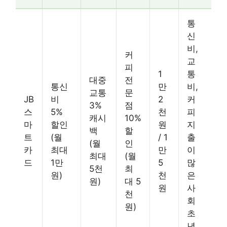
통
신
비,
커
교
피
1
통
대중
전
통신
만
비,
교통
문
JB
비
2
커
3%
점
스
5%
천
피
캐시
10%
마
할인
원
지
백
할
트
(월
/ 1
출
(월
인
카
최대
만
이
최대
(월
드
1만
5
많
5천
최
원)
천
은
원)
대 5
원
사
천
회
원)
초
년