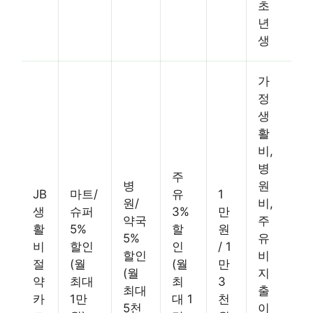
초
년
생
가
정
생
활
비,
병
주
병
원
JB
마트/
유
1
원/
비,
생
슈퍼
3%
만
약국
주
활
5%
할
원
5%
유
비
할인
인
/ 1
할인
비
절
(월
(월
만
(월
지
약
최대
최
3
최대
출
카
1만
대 1
천
5천
이