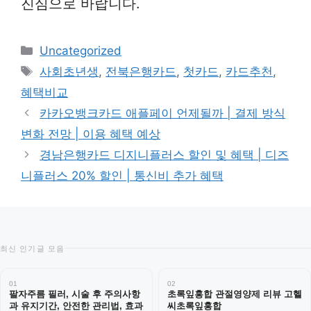
진심으로 바랍니다.
카
Uncategorized
테
태
사회초년생
,
전북은행카드
,
첫카드
,
카드추천
,
고
그
혜택비교
리
카카오뱅크카드 애플페이 언제될까 | 결제 방식
변화 전망 | 이용 혜택 예상
경남은행카드 디지니플러스 할인 및 혜택 | 디즈
니플러스 20% 할인 | 통신비 추가 혜택
최신 인기글 모음
01
02
팔자주름 필러, 시술 후 주의사항
초록잎홍합 관절영양제 리뷰 고헬
과 유지기간, 안전한 관리법, 효과
씨초록잎홍합