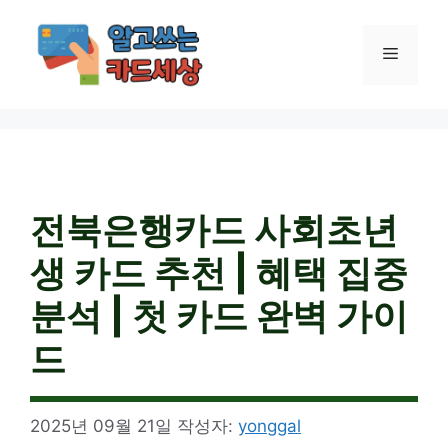
컨
텐
메
츠
로
건
뉴
너
뛰
기
전북은행카드 사회초년
생 카드 추천 | 혜택 집중
분석 | 첫 카드 완벽 가이
드
2025년 09월 21일
작성자:
yonggal