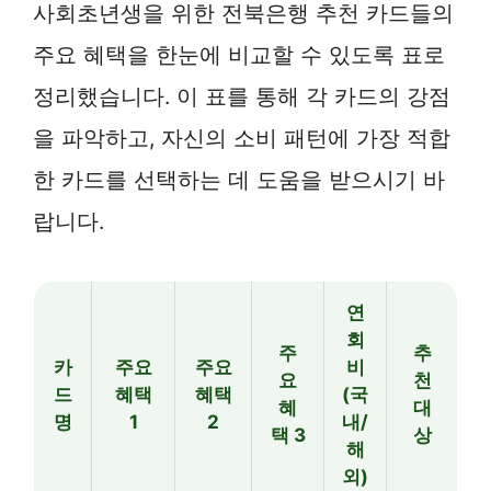
사회초년생을 위한 전북은행 추천 카드들의
주요 혜택을 한눈에 비교할 수 있도록 표로
정리했습니다. 이 표를 통해 각 카드의 강점
을 파악하고, 자신의 소비 패턴에 가장 적합
한 카드를 선택하는 데 도움을 받으시기 바
랍니다.
연
회
주
추
카
주요
주요
비
요
천
드
혜택
혜택
(국
혜
대
명
1
2
내/
택 3
상
해
외)