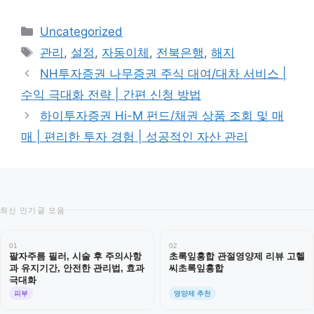
카
Uncategorized
테
태
관리
,
설정
,
자동이체
,
전북은행
,
해지
고
그
NH투자증권 나무증권 주식 대여/대차 서비스 |
리
수익 극대화 전략 | 간편 신청 방법
하이투자증권 Hi-M 펀드/채권 상품 조회 및 매
매 | 편리한 투자 경험 | 성공적인 자산 관리
최신 인기글 모음
01
02
팔자주름 필러, 시술 후 주의사항
초록잎홍합 관절영양제 리뷰 고헬
과 유지기간, 안전한 관리법, 효과
씨초록잎홍합
극대화
피부
영양제 추천