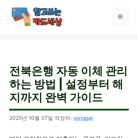
컨
텐
메
츠
로
건
뉴
너
뛰
기
전북은행 자동 이체 관리
하는 방법 | 설정부터 해
지까지 완벽 가이드
2025년 10월 07일
작성자:
yonggal