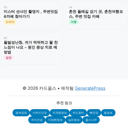
03
04
미스터 션샤인 촬영지 , 주변맛집
춘천 둘레길 걷기 곳, 춘천여행코
&까페 찾아가기
스, 주변 맛집 카페
드라마
여행
05
돌발성난청, 귀가 먹먹하고 물 찬
느낌이 나요 – 원인 증상 치료 예
방법
질병
© 2026 카드웁스
• 제작됨
GeneratePress
추천 링크
염색공정
더푸드인포
자격증정보
위드윈터
뼈건강
팁정보
치아건강
다양한정보
심리정보
웁스나우