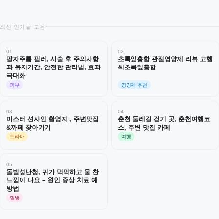
최신 인기글 모음
01
02
팔자주름 필러, 시술 후 주의사항
초록잎홍합 관절영양제 리뷰 고헬
과 유지기간, 안전한 관리법, 효과
씨초록잎홍합
극대화
피부
영양제 추천
03
04
미스터 션샤인 촬영지 , 주변맛집
춘천 둘레길 걷기 곳, 춘천여행코
&까페 찾아가기
스, 주변 맛집 카페
드라마
여행
05
돌발성난청, 귀가 먹먹하고 물 찬
느낌이 나요 – 원인 증상 치료 예
방법
질병