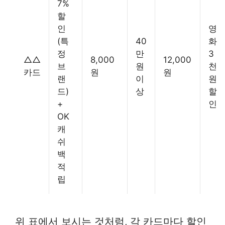
7%
할
인
영
(특
40
화
정
만
3
△△
8,000
12,000
브
원
천
카드
원
원
랜
이
원
드)
상
할
+
인
OK
캐
쉬
백
적
립
위 표에서 보시는 것처럼, 각 카드마다 할인