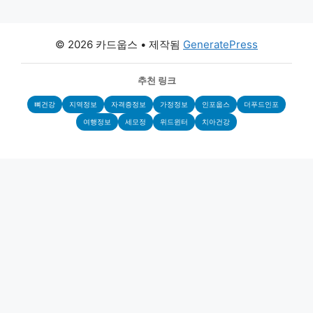
© 2026 카드웁스
• 제작됨
GeneratePress
추천 링크
뼈건강
지역정보
자격증정보
가정정보
인포웁스
더푸드인포
여행정보
세모정
위드윈터
치아건강