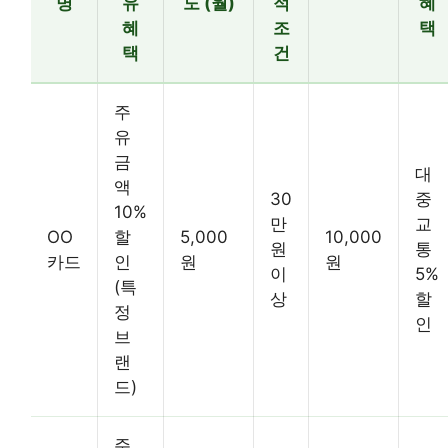
명
유
도 (월)
적
혜
혜
조
택
택
건
주
유
금
대
액
30
중
10%
만
교
OO
할
5,000
10,000
원
통
카드
인
원
원
이
5%
(특
상
할
정
인
브
랜
드)
주