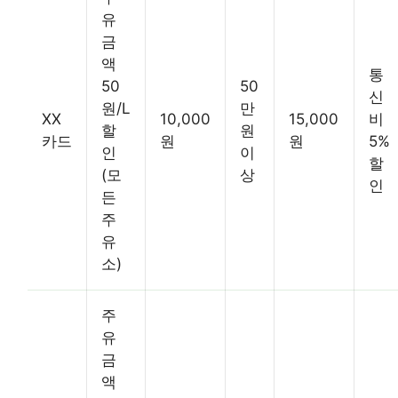
유
금
액
통
50
50
신
원/L
만
XX
10,000
15,000
비
할
원
카드
원
원
5%
인
이
할
(모
상
인
든
주
유
소)
주
유
금
액