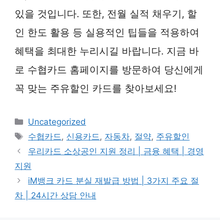
있을 것입니다. 또한, 전월 실적 채우기, 할
인 한도 활용 등 실용적인 팁들을 적용하여
혜택을 최대한 누리시길 바랍니다. 지금 바
로 수협카드 홈페이지를 방문하여 당신에게
꼭 맞는 주유할인 카드를 찾아보세요!
카
Uncategorized
테
태
수협카드
,
신용카드
,
자동차
,
절약
,
주유할인
고
그
우리카드 소상공인 지원 정리 | 금융 혜택 | 경영
리
지원
iM뱅크 카드 분실 재발급 방법 | 3가지 주요 절
차 | 24시간 상담 안내