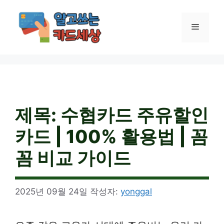
컨
텐
메
츠
로
건
뉴
너
뛰
기
제목: 수협카드 주유할인
카드 | 100% 활용법 | 꼼
꼼 비교 가이드
2025년 09월 24일
작성자:
yonggal