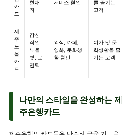
현대
서비스 할인
를 즐기는
카
적
고객
드
제
감성
주
적인
외식, 카페,
여가 및 문
노
노을
영화, 문화생
화생활을 즐
을
빛, 로
활 할인
기는 고객
카
맨틱
드
나만의 스타일을 완성하는 제
주은행카드
제주은행의 카드들은 단순히 금융 기능을