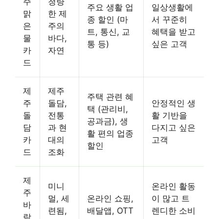
주
청량
주요 생활 업
일상생활에
맑
한 제
종 할인 (마
서 꾸준히
은
주의
트, 통신, 교
혜택을 받고
물
바다,
통 등)
싶은 고객
카
자연
드
제
제주
주택 관련 혜
주
돌담,
안정적인 생
택 (관리비,
돌
전통
활 기반을
공과금), 생
담
과 현
다지고 싶은
활 편의 업종
카
대의
고객
할인
드
조화
제
미니
온라인 활동
주
멀, 세
온라인 쇼핑,
이 많고 트
바
련됨,
배달앱, OTT
렌디한 소비
람