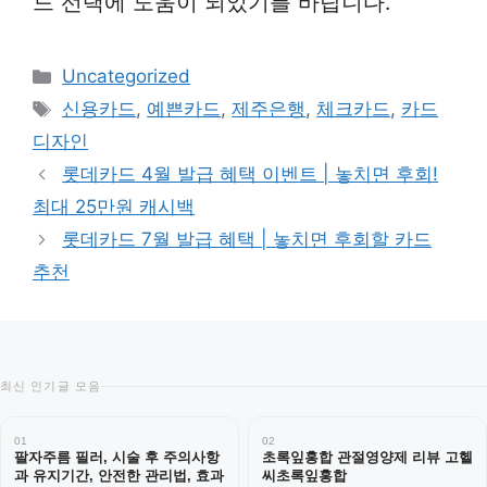
드 선택에 도움이 되었기를 바랍니다.
카
Uncategorized
테
태
신용카드
,
예쁜카드
,
제주은행
,
체크카드
,
카드
고
그
디자인
리
롯데카드 4월 발급 혜택 이벤트 | 놓치면 후회!
최대 25만원 캐시백
롯데카드 7월 발급 혜택 | 놓치면 후회할 카드
추천
최신 인기글 모음
01
02
팔자주름 필러, 시술 후 주의사항
초록잎홍합 관절영양제 리뷰 고헬
과 유지기간, 안전한 관리법, 효과
씨초록잎홍합