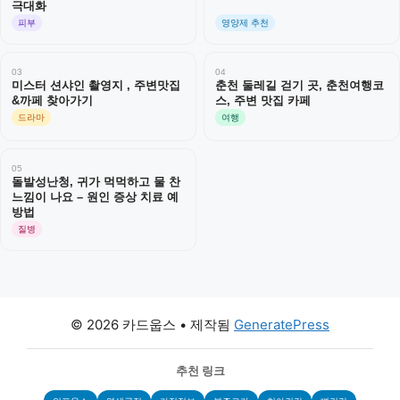
극대화
피부
영양제 추천
03
04
미스터 션샤인 촬영지 , 주변맛집
춘천 둘레길 걷기 곳, 춘천여행코
&까페 찾아가기
스, 주변 맛집 카페
드라마
여행
05
돌발성난청, 귀가 먹먹하고 물 찬
느낌이 나요 – 원인 증상 치료 예
방법
질병
© 2026 카드웁스
• 제작됨
GeneratePress
추천 링크