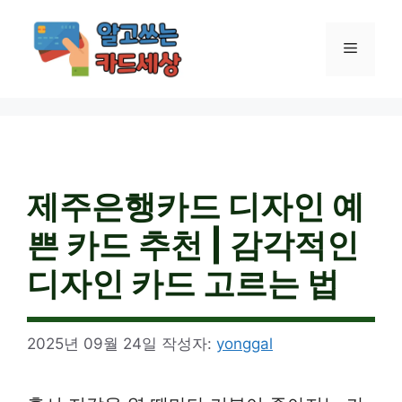
컨
텐
메
츠
로
건
뉴
너
뛰
기
제주은행카드 디자인 예
쁜 카드 추천 | 감각적인
디자인 카드 고르는 법
2025년 09월 24일
작성자:
yonggal