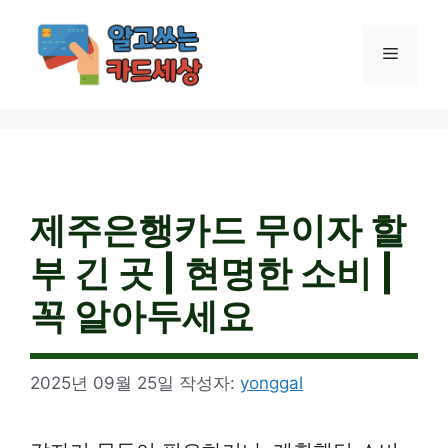
컨
텐
메
츠
로
건
뉴
너
뛰
기
제주은행카드 무이자 할
부 긴 곳 | 현명한 소비 |
꼭 알아두세요
2025년 09월 25일
작성자:
yonggal