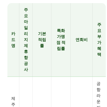
주
요
마
주
일
특화
요
카
리
기본
가맹
부
드
지
적립
연회비
점 적
가
명
제
률
립률
혜
휴
택
항
공
사
공
항
라
제
운
주