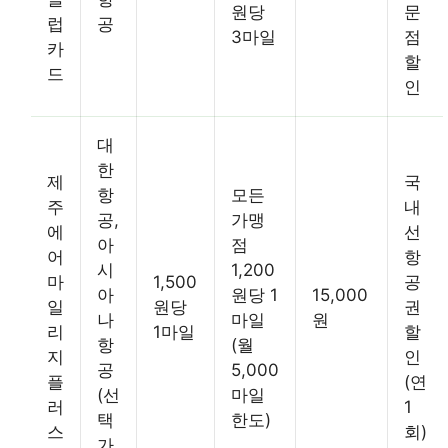
원당
문
럽
공
3마일
점
카
할
드
인
대
한
제
국
항
모든
주
내
공,
가맹
에
선
아
점
어
항
시
1,200
마
1,500
공
아
원당 1
15,000
일
원당
권
나
마일
원
리
1마일
할
항
(월
지
인
공
5,000
플
(연
(선
마일
러
1
택
한도)
스
회)
가