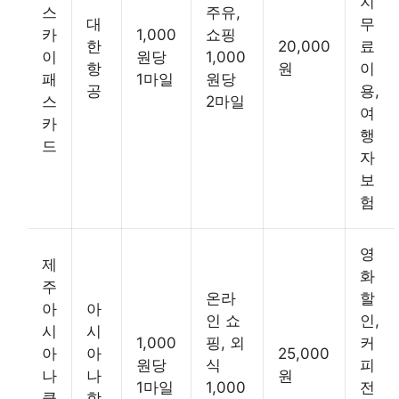
지
스
주유,
대
무
카
1,000
쇼핑
한
20,000
료
이
원당
1,000
항
원
이
패
1마일
원당
공
용,
스
2마일
여
카
행
드
자
보
험
영
제
화
주
온라
할
아
아
인 쇼
인,
시
시
1,000
핑, 외
커
아
아
25,000
원당
식
피
나
나
원
1마일
1,000
전
클
항