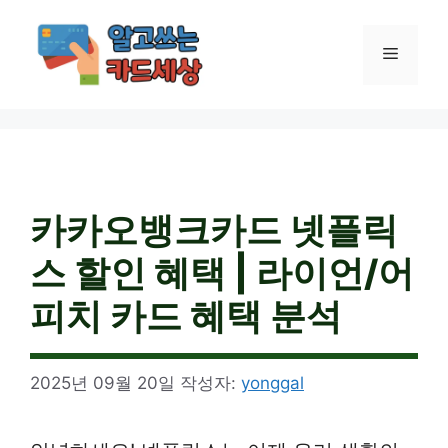
컨
텐
메
츠
로
건
뉴
너
뛰
기
카카오뱅크카드 넷플릭
스 할인 혜택 | 라이언/어
피치 카드 혜택 분석
2025년 09월 20일
작성자:
yonggal