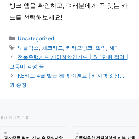
뱅크 앱을 확인하고, 여러분에게 꼭 맞는 카
드를 선택해보세요!
카
Uncategorized
테
태
넷플릭스
,
체크카드
,
카카오뱅크
,
할인
,
혜택
고
그
전북은행카드 지하철할인카드 | 월 1만원 절약 |
리
교통비 걱정 끝
KB카드 4월 발급 혜택 이벤트 | 캐시백 & 상품
권 증정
최신 인기글 모음
01
02
팔자주름 필러, 시술 후 주의사항
초록잎홍합 관절영양제 리뷰 고헬