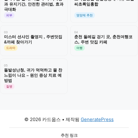
과 유지기간, 안전한 관리법, 효과
씨초록잎홍합
극대화
피부
영양제 추천
03
04
미스터 션샤인 촬영지 , 주변맛집
춘천 둘레길 걷기 곳, 춘천여행코
&까페 찾아가기
스, 주변 맛집 카페
드라마
여행
05
돌발성난청, 귀가 먹먹하고 물 찬
느낌이 나요 – 원인 증상 치료 예
방법
질병
© 2026 카드웁스
• 제작됨
GeneratePress
추천 링크