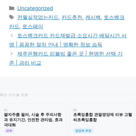
카
Uncategorized
테
태
전월실적없는카드
,
카드추천
,
캐시백
,
토스뱅크
고
그
카드
,
토스페이
리
토스뱅크카드 카드재발급 소요시간 배달시간 서
명 | 꼼꼼한 절차 안내 | 명확한 정보 습득
제주은행카드 리볼빙 좋은 곳 | 현명한 선택 기
준 | 금리 비교
최신 인기글 모음
01
02
팔자주름 필러, 시술 후 주의사항
초록잎홍합 관절영양제 리뷰 고헬
과 유지기간, 안전한 관리법, 효과
씨초록잎홍합
극대화
피부
영양제 추천