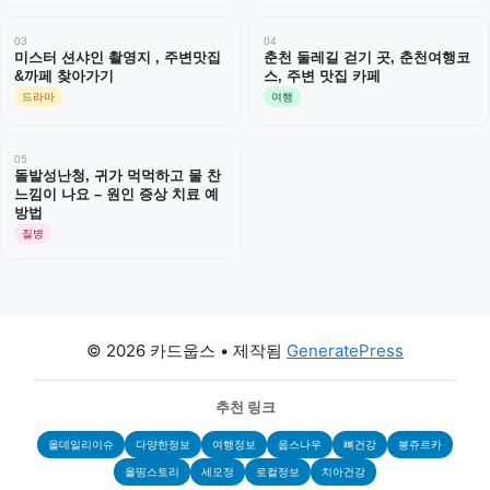
03
04
미스터 션샤인 촬영지 , 주변맛집
춘천 둘레길 걷기 곳, 춘천여행코
&까페 찾아가기
스, 주변 맛집 카페
드라마
여행
05
돌발성난청, 귀가 먹먹하고 물 찬
느낌이 나요 – 원인 증상 치료 예
방법
질병
© 2026 카드웁스
• 제작됨
GeneratePress
추천 링크
올데일리이슈
다양한정보
여행정보
웁스나우
뼈건강
봉쥬르카
올띵스토리
세모정
로컬정보
치아건강