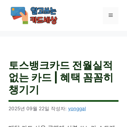
컨
텐
메
츠
로
건
뉴
너
뛰
기
토스뱅크카드 전월실적
없는 카드 | 혜택 꼼꼼히
챙기기
2025년 09월 22일
작성자:
yonggal