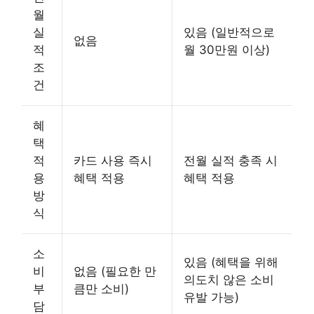
월
실
있음 (일반적으로
없음
적
월 30만원 이상)
조
건
혜
택
적
카드 사용 즉시
전월 실적 충족 시
용
혜택 적용
혜택 적용
방
식
소
있음 (혜택을 위해
비
없음 (필요한 만
의도치 않은 소비
부
큼만 소비)
유발 가능)
담