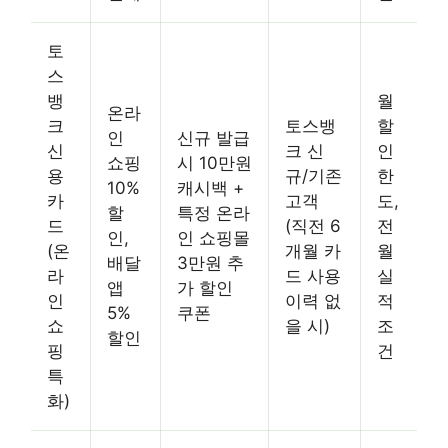
토
스
뱅
월
온라
크
토스뱅
할
인
신규 발급
신
크 신
인
쇼핑
시 10만원
용
규/기존
한
10%
캐시백 +
카
고객
도,
할
특정 온라
드
(직전 6
전
인,
인 쇼핑몰
(온
개월 카
월
배달
3만원 추
라
드 사용
실
앱
가 할인
인
이력 없
적
5%
쿠폰
쇼
을 시)
조
할인
핑
건
특
화)