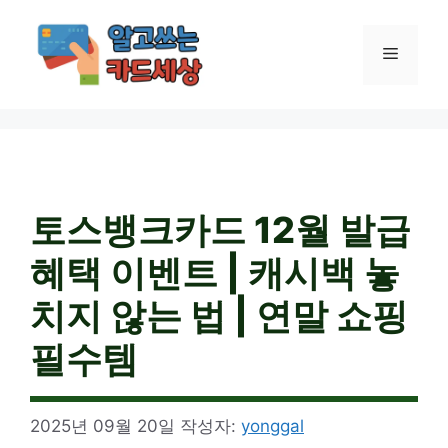
컨
텐
메
츠
로
건
뉴
너
뛰
기
토스뱅크카드 12월 발급
혜택 이벤트 | 캐시백 놓
치지 않는 법 | 연말 쇼핑
필수템
2025년 09월 20일
작성자:
yonggal