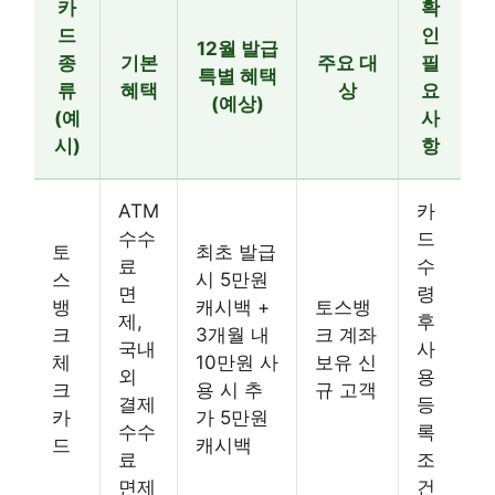
카
확
드
인
12월 발급
종
기본
주요 대
필
특별 혜택
류
혜택
상
요
(예상)
(예
사
시)
항
ATM
카
수수
드
토
최초 발급
료
수
스
시 5만원
면
령
뱅
캐시백 +
토스뱅
제,
후
크
3개월 내
크 계좌
국내
사
체
10만원 사
보유 신
외
용
크
용 시 추
규 고객
결제
등
카
가 5만원
수수
록
드
캐시백
료
조
면제
건