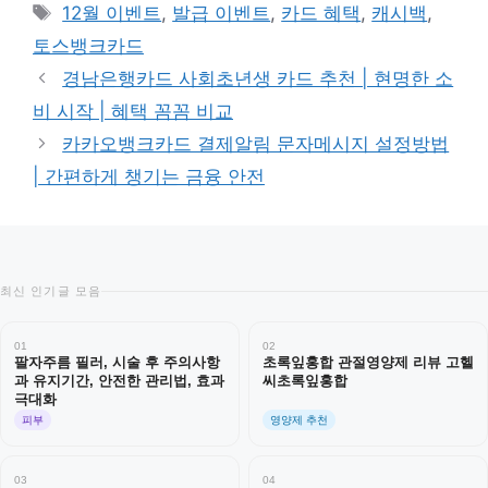
테
태
12월 이벤트
,
발급 이벤트
,
카드 혜택
,
캐시백
,
고
그
토스뱅크카드
리
경남은행카드 사회초년생 카드 추천 | 현명한 소
비 시작 | 혜택 꼼꼼 비교
카카오뱅크카드 결제알림 문자메시지 설정방법
| 간편하게 챙기는 금융 안전
최신 인기글 모음
01
02
팔자주름 필러, 시술 후 주의사항
초록잎홍합 관절영양제 리뷰 고헬
과 유지기간, 안전한 관리법, 효과
씨초록잎홍합
극대화
피부
영양제 추천
03
04