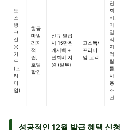
연
토
회
스
비,
뱅
마
항공
크
일
마일
신규 발급
신
리
리지
시 15만원
고소득/
용
지
적
캐시백 +
프리미
카
적
립,
연회비 지
엄 고객
드
립
호텔
원 (일부)
(프
률,
할인
리
사
미
용
엄)
조
건
성공적인 12월 발급 혜택 신청