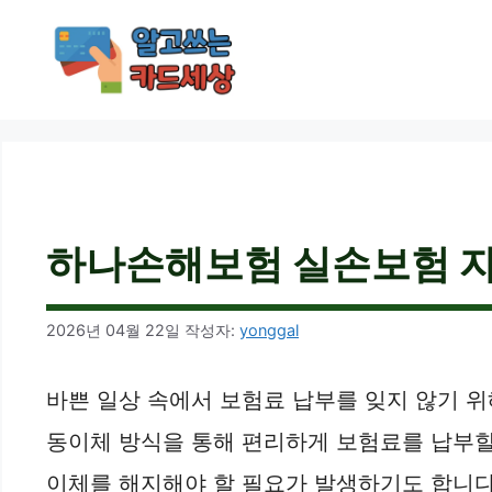
컨
텐
츠
로
건
너
뛰
기
하나손해보험 실손보험 자동
2026년 04월 22일
작성자:
yonggal
바쁜 일상 속에서 보험료 납부를 잊지 않기 
동이체 방식을 통해 편리하게 보험료를 납부할 
이체를 해지해야 할 필요가 발생하기도 합니다