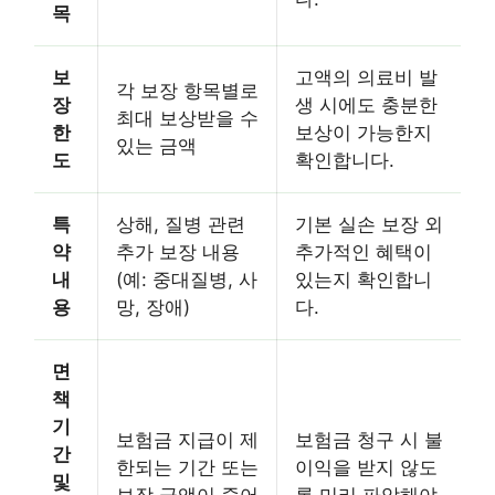
목
보
고액의 의료비 발
각 보장 항목별로
장
생 시에도 충분한
최대 보상받을 수
한
보상이 가능한지
있는 금액
도
확인합니다.
특
상해, 질병 관련
기본 실손 보장 외
약
추가 보장 내용
추가적인 혜택이
내
(예: 중대질병, 사
있는지 확인합니
용
망, 장애)
다.
면
책
기
보험금 지급이 제
보험금 청구 시 불
간
한되는 기간 또는
이익을 받지 않도
및