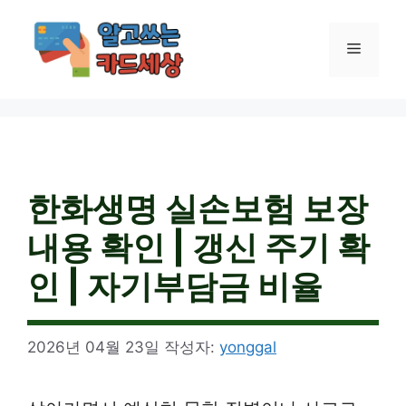
컨
텐
메
츠
로
건
뉴
너
뛰
기
한화생명 실손보험 보장
내용 확인 | 갱신 주기 확
인 | 자기부담금 비율
2026년 04월 23일
작성자:
yonggal