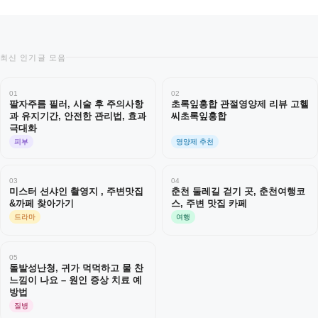
최신 인기글 모음
01
02
팔자주름 필러, 시술 후 주의사항
초록잎홍합 관절영양제 리뷰 고헬
과 유지기간, 안전한 관리법, 효과
씨초록잎홍합
극대화
피부
영양제 추천
03
04
미스터 션샤인 촬영지 , 주변맛집
춘천 둘레길 걷기 곳, 춘천여행코
&까페 찾아가기
스, 주변 맛집 카페
드라마
여행
05
돌발성난청, 귀가 먹먹하고 물 찬
느낌이 나요 – 원인 증상 치료 예
방법
질병