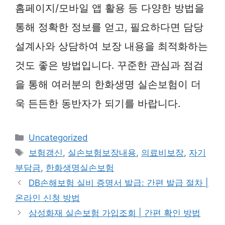
홈페이지/모바일 앱 활용 등 다양한 방법을
통해 정확한 정보를 얻고, 필요하다면 담당
설계사와 상담하여 보장 내용을 최적화하는
것도 좋은 방법입니다. 꾸준한 관심과 점검
을 통해 여러분의 한화생명 실손보험이 더
욱 든든한 동반자가 되기를 바랍니다.
카
Uncategorized
테
태
보험갱신
,
실손보험보장내용
,
의료비보장
,
자기
고
그
부담금
,
한화생명실손보험
리
DB손해보험 실비 증명서 발급: 간편 발급 절차 |
온라인 신청 방법
삼성화재 실손보험 가입조회 | 간편 확인 방법