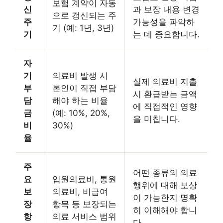
보험 계약이 자동
신
과 보장 내용 변경
으로 갱신되는 주
주
가능성을 파악하
기 (예: 1년, 3년)
기
는 데 중요합니다.
자
기
의료비 발생 시
실제 의료비 지출
부
본인이 직접 부담
시 환급받는 금액
담
해야 하는 비율
에 직접적인 영향
금
(예: 10%, 20%,
을 미칩니다.
비
30%)
율
주
어떤 종류의 의료
요
입원의료비, 통원
행위에 대해 보상
보
의료비, 비급여
이 가능한지 명확
장
항목 등 보장되는
히 이해해야 합니
항
의료 서비스 범위
다.