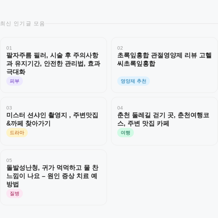
최신 인기글 모음
01
02
팔자주름 필러, 시술 후 주의사항
초록잎홍합 관절영양제 리뷰 고헬
과 유지기간, 안전한 관리법, 효과
씨초록잎홍합
극대화
피부
영양제 추천
03
04
미스터 션샤인 촬영지 , 주변맛집
춘천 둘레길 걷기 곳, 춘천여행코
&까페 찾아가기
스, 주변 맛집 카페
드라마
여행
05
돌발성난청, 귀가 먹먹하고 물 찬
느낌이 나요 – 원인 증상 치료 예
방법
질병