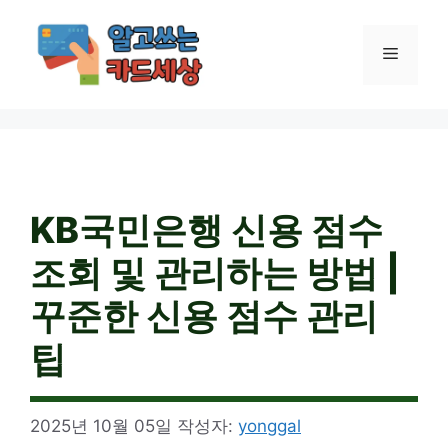
컨
텐
메
츠
로
건
뉴
너
뛰
기
KB국민은행 신용 점수
조회 및 관리하는 방법 |
꾸준한 신용 점수 관리
팁
2025년 10월 05일
작성자:
yonggal