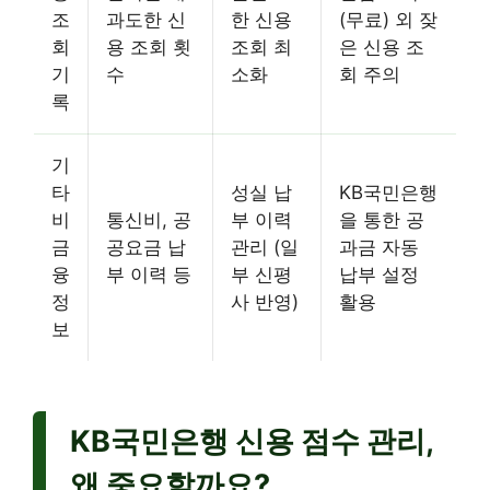
조
과도한 신
한 신용
(무료) 외 잦
회
용 조회 횟
조회 최
은 신용 조
기
수
소화
회 주의
록
기
타
성실 납
KB국민은행
비
통신비, 공
부 이력
을 통한 공
금
공요금 납
관리 (일
과금 자동
융
부 이력 등
부 신평
납부 설정
정
사 반영)
활용
보
KB국민은행 신용 점수 관리,
왜 중요할까요?