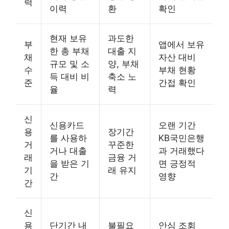
력
이력
환
확인
현재 보유
과도한
부
앱에서 보유
한 총 부채
대출 지
채
자산 대비
규모 및 소
양, 부채
수
부채 현황
득 대비 비
축소 노
준
간접 확인
율
력
신
신용카드
오랜 기간
용
장기간
를 사용하
KB국민은행
거
꾸준한
거나 대출
과 거래했다
래
금융 거
을 받은 기
면 긍정적
기
래 유지
간
영향
간
신
용
단기간 내
불필요
안심 조회