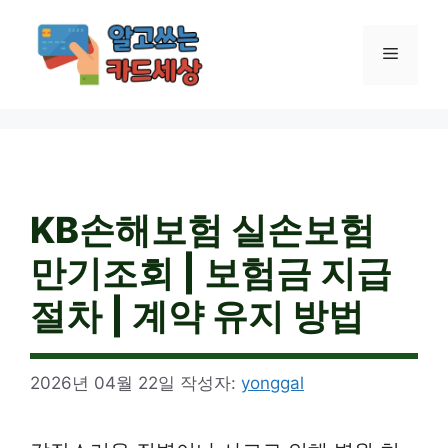
컨
텐
메
츠
로
건
뉴
너
뛰
기
KB손해보험 실손보험
만기조회 | 보험금 지급
절차 | 계약 유지 방법
2026년 04월 22일
작성자:
yonggal