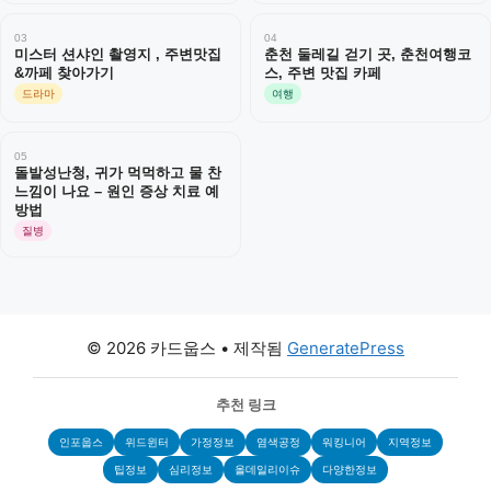
03
04
미스터 션샤인 촬영지 , 주변맛집
춘천 둘레길 걷기 곳, 춘천여행코
&까페 찾아가기
스, 주변 맛집 카페
드라마
여행
05
돌발성난청, 귀가 먹먹하고 물 찬
느낌이 나요 – 원인 증상 치료 예
방법
질병
© 2026 카드웁스
• 제작됨
GeneratePress
추천 링크
인포웁스
위드윈터
가정정보
염색공정
워킹니어
지역정보
팁정보
심리정보
올데일리이슈
다양한정보