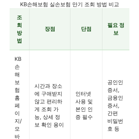
KB손해보험 실손보험 만기 조회 방법 비교
조
회
필요 정
장점
단점
방
보
법
KB
손
해
보
공인인
시간과 장소
험
증서,
에 구애받지
인터넷
홈
금융인
않고 편리하
사용 및
페
증서,
게 조회 가
본인 인
이
간편
능, 상세 정
증 필수
지/
비밀번
보 확인 용이
모
호 등
바