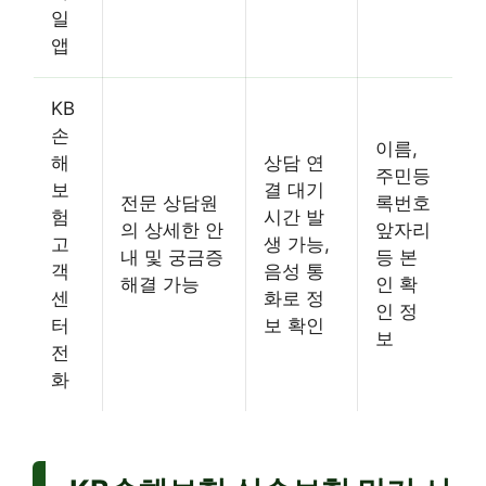
일
앱
KB
손
이름,
해
상담 연
주민등
보
결 대기
전문 상담원
록번호
험
시간 발
의 상세한 안
앞자리
고
생 가능,
내 및 궁금증
등 본
객
음성 통
해결 가능
인 확
센
화로 정
인 정
터
보 확인
보
전
화