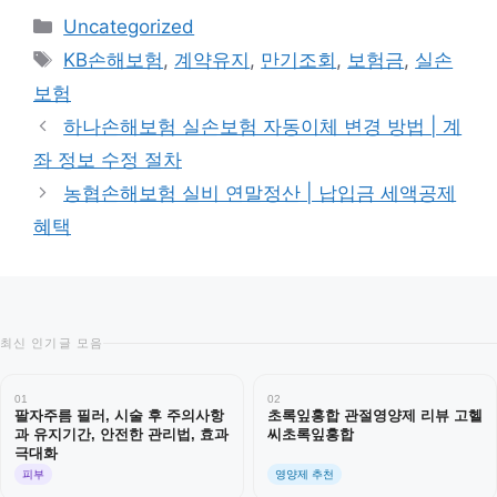
카
Uncategorized
테
태
KB손해보험
,
계약유지
,
만기조회
,
보험금
,
실손
고
그
보험
리
하나손해보험 실손보험 자동이체 변경 방법 | 계
좌 정보 수정 절차
농협손해보험 실비 연말정산 | 납입금 세액공제
혜택
최신 인기글 모음
01
02
팔자주름 필러, 시술 후 주의사항
초록잎홍합 관절영양제 리뷰 고헬
과 유지기간, 안전한 관리법, 효과
씨초록잎홍합
극대화
피부
영양제 추천