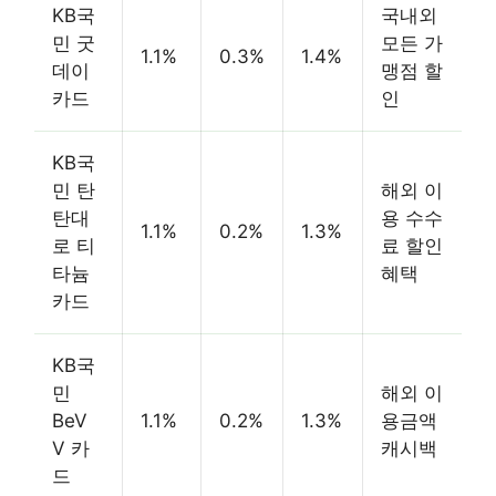
KB국
국내외
민 굿
모든 가
1.1%
0.3%
1.4%
데이
맹점 할
카드
인
KB국
민 탄
해외 이
탄대
용 수수
1.1%
0.2%
1.3%
로 티
료 할인
타늄
혜택
카드
KB국
민
해외 이
BeV
1.1%
0.2%
1.3%
용금액
V 카
캐시백
드