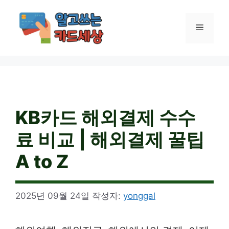
컨
텐
메
츠
로
건
뉴
너
뛰
기
KB카드 해외결제 수수
료 비교 | 해외결제 꿀팁
A to Z
2025년 09월 24일
작성자:
yonggal