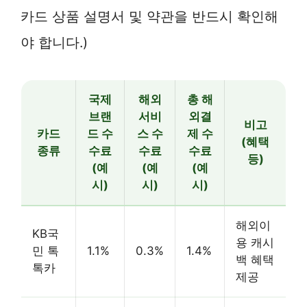
카드 상품 설명서 및 약관을 반드시 확인해
야 합니다.)
국제
해외
총 해
브랜
서비
외결
비고
카드
드 수
스 수
제 수
(혜택
종류
수료
수료
수료
등)
(예
(예
(예
시)
시)
시)
해외이
KB국
용 캐시
민 톡
1.1%
0.3%
1.4%
백 혜택
톡카
제공