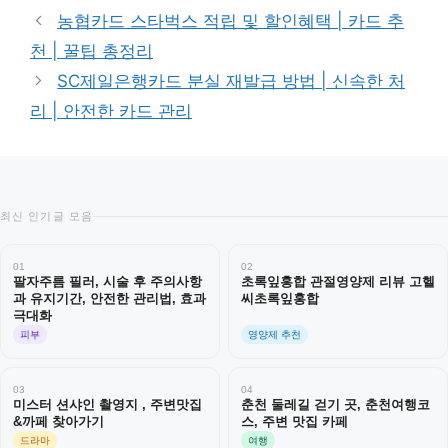
고
그
농협카드 스타벅스 적립 및 할인혜택 | 카드 추
리
천 | 꿀팁 총정리
SC제일은행카드 분실 재발급 방법 | 신속한 처
리 | 안전한 카드 관리
최신 인기글 모음
01
02
팔자주름 필러, 시술 후 주의사항
초록잎홍합 관절영양제 리뷰 고헬
과 유지기간, 안전한 관리법, 효과
씨초록잎홍합
극대화
피부
영양제 추천
03
04
미스터 션샤인 촬영지 , 주변맛집
춘천 둘레길 걷기 곳, 춘천여행코
&까페 찾아가기
스, 주변 맛집 카페
드라마
여행