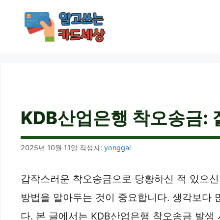
컨
텐
츠
로
건
너
뛰
기
KDB산업은행 착오송금: 잘
2025년 10월 11일
작성자:
yonggal
갑작스러운 착오송금으로 당황하신 적 있으신가
방법을 알아두는 것이 중요합니다. 생각보다 
다. 본 글에서는 KDB산업은행 착오송금 발생