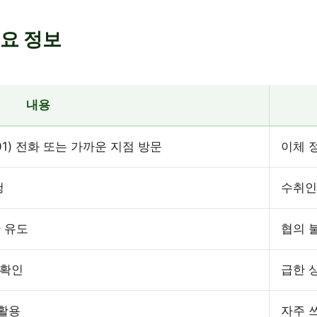
요 정보
내용
01) 전화 또는 가까운 지점 방문
이체 정
청
수취인
 유도
협의 
재확인
급한 
 활용
자주 