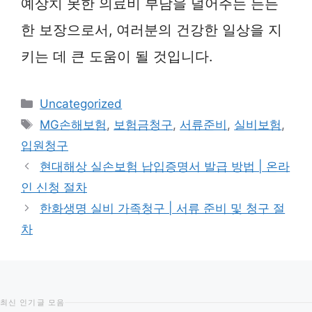
예상치 못한 의료비 부담을 덜어주는 든든
한 보장으로서, 여러분의 건강한 일상을 지
키는 데 큰 도움이 될 것입니다.
카
Uncategorized
테
태
MG손해보험
,
보험금청구
,
서류준비
,
실비보험
,
고
그
입원청구
리
현대해상 실손보험 납입증명서 발급 방법 | 온라
인 신청 절차
한화생명 실비 가족청구 | 서류 준비 및 청구 절
차
최신 인기글 모음