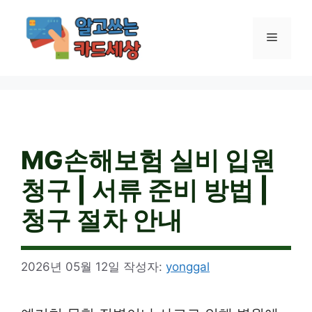
컨
텐
메
츠
로
건
뉴
너
뛰
기
MG손해보험 실비 입원
청구 | 서류 준비 방법 |
청구 절차 안내
2026년 05월 12일
작성자:
yonggal