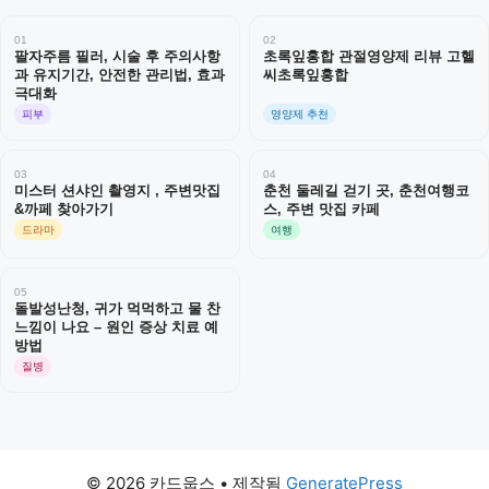
01
02
팔자주름 필러, 시술 후 주의사항
초록잎홍합 관절영양제 리뷰 고헬
과 유지기간, 안전한 관리법, 효과
씨초록잎홍합
극대화
피부
영양제 추천
03
04
미스터 션샤인 촬영지 , 주변맛집
춘천 둘레길 걷기 곳, 춘천여행코
&까페 찾아가기
스, 주변 맛집 카페
드라마
여행
05
돌발성난청, 귀가 먹먹하고 물 찬
느낌이 나요 – 원인 증상 치료 예
방법
질병
© 2026 카드웁스
• 제작됨
GeneratePress