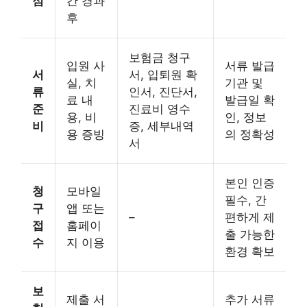
점
간 경과
후
보험금 청구
입원 사
서류 발급
서
서, 입퇴원 확
실, 치
기관 및
류
인서, 진단서,
료 내
발급일 확
준
진료비 영수
용, 비
인, 정보
비
증, 세부내역
용 증빙
의 정확성
서
본인 인증
청
모바일
필수, 간
구
앱 또는
–
편하게 제
접
홈페이
출 가능한
수
지 이용
환경 확보
보
제출 서
추가 서류