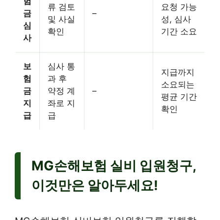
험
류 검토
요청 가능
금
–
및 사실
성, 심사
심
확인
기간 소요
사
보
심사 통
지급까지
험
과 후
소요되는
금
약정 계
–
평균 기간
지
좌로 지
확인
급
급
MG손해보험 실비 입원청구,
이것만은 알아두세요!