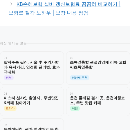
KB손해보험 실비 갱신보험료 꼼꼼히 비교하기 |
보험료 절감 노하우 | 보장 내용 점검
최신 인기글 모음
01
02
팔자주름 필러, 시술 후 주의사항
초록잎홍합 관절영양제 리뷰 고헬
과 유지기간, 안전한 관리법, 효과
씨초록잎홍합
극대화
피부
영양제 추천
03
04
미스터 션샤인 촬영지 , 주변맛집
춘천 둘레길 걷기 곳, 춘천여행코
&까페 찾아가기
스, 주변 맛집 카페
드라마
여행
05
돌발성난청, 귀가 먹먹하고 물 찬