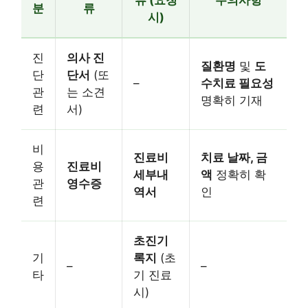
류 (요청
주의사항
분
류
시)
진
의사 진
질환명
및
도
단
단서
(또
–
수치료 필요성
관
는 소견
명확히 기재
련
서)
비
진료비
치료 날짜, 금
용
진료비
세부내
액
정확히 확
관
영수증
역서
인
련
초진기
기
록지
(초
–
–
타
기 진료
시)