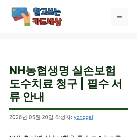
컨
텐
메
츠
로
건
뉴
너
뛰
기
NH농협생명 실손보험
도수치료 청구 | 필수 서
류 안내
2026년 05월 20일
작성자:
yonggal