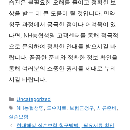
습관은 불필요한 오해를 줄이고 정확한 보
상을 받는 데 큰 도움이 될 것입니다. 만약
청구 과정에서 궁금한 점이나 어려움이 있
다면, NH농협생명 고객센터를 통해 적극적
으로 문의하여 정확한 안내를 받으시길 바
랍니다. 꼼꼼한 준비와 정확한 정보 확인을
통해 여러분의 소중한 권리를 제대로 누리
시길 바랍니다.
카
Uncategorized
테
태
NH농협생명
,
도수치료
,
보험금청구
,
서류준비
,
고
그
실손보험
리
현대해상 실손보험 청구방법 | 필요서류 확인