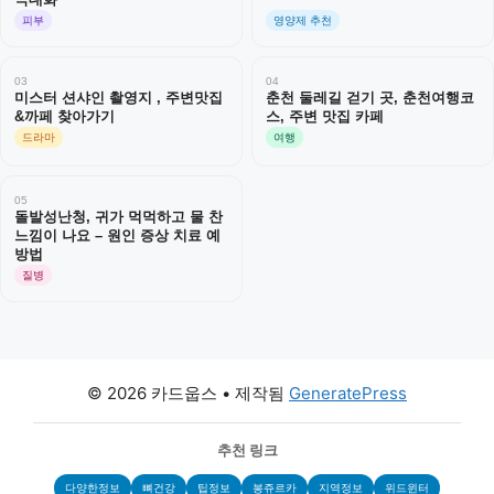
극대화
피부
영양제 추천
03
04
미스터 션샤인 촬영지 , 주변맛집
춘천 둘레길 걷기 곳, 춘천여행코
&까페 찾아가기
스, 주변 맛집 카페
드라마
여행
05
돌발성난청, 귀가 먹먹하고 물 찬
느낌이 나요 – 원인 증상 치료 예
방법
질병
© 2026 카드웁스
• 제작됨
GeneratePress
추천 링크
다양한정보
뼈건강
팁정보
봉쥬르카
지역정보
위드윈터