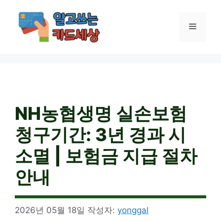
컨
텐
메
츠
로
건
뉴
너
뛰
기
NH농협생명 실손보험
청구기간: 3년 경과 시
소멸 | 보험금 지급 절차
안내
2026년 05월 18일
작성자:
yonggal