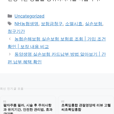
카
Uncategorized
테
태
NH농협생명
,
보험금청구
,
소멸시효
,
실손보험
,
고
그
청구기간
리
농협손해보험 실손보험 보험료 조회 | 가입 조건
확인 | 보장 내용 비교
동양생명 실손보험 카드납부 방법 알아보기 | 간
편 납부 혜택 확인
최신 인기글 모음
01
02
팔자주름 필러, 시술 후 주의사항
초록잎홍합 관절영양제 리뷰 고헬
과 유지기간, 안전한 관리법, 효과
씨초록잎홍합