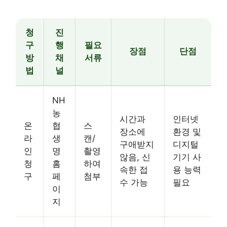
청
진
구
행
필요
장점
단점
방
채
서류
법
널
NH
농
시간과
인터넷
온
협
스
장소에
환경 및
라
생
캔/
구애받지
디지털
인
명
촬영
않음, 신
기기 사
청
홈
하여
속한 접
용 능력
구
페
첨부
수 가능
필요
이
지