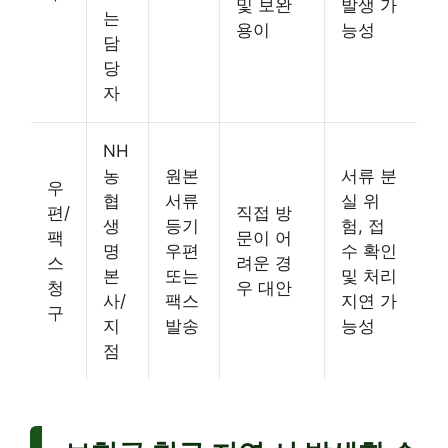
및 보완
발생 가
는
용이
능성
담
당
자
NH
농
원본
서류 분
우
협
서류
실 위
편/
직접 방
생
등기
험, 접
팩
문이 어
명
우편
수 확인
스
려운 경
본
또는
및 처리
청
우 대안
사/
팩스
지연 가
구
지
발송
능성
점