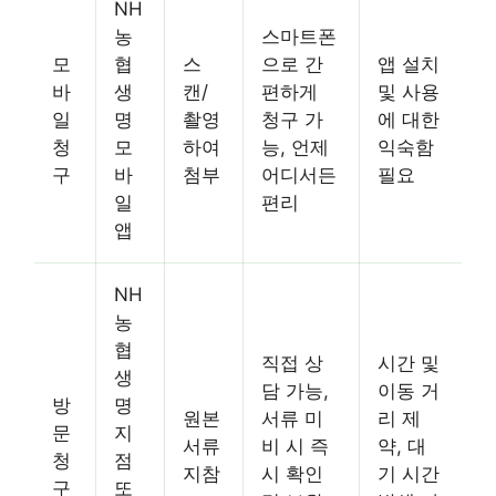
NH
농
스마트폰
모
협
스
으로 간
앱 설치
바
생
캔/
편하게
및 사용
일
명
촬영
청구 가
에 대한
청
모
하여
능, 언제
익숙함
구
바
첨부
어디서든
필요
일
편리
앱
NH
농
협
직접 상
시간 및
생
담 가능,
이동 거
방
명
원본
서류 미
리 제
문
지
서류
비 시 즉
약, 대
청
점
지참
시 확인
기 시간
구
또