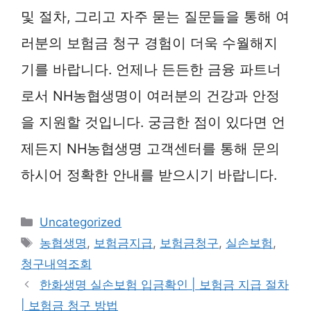
및 절차, 그리고 자주 묻는 질문들을 통해 여
러분의 보험금 청구 경험이 더욱 수월해지
기를 바랍니다. 언제나 든든한 금융 파트너
로서 NH농협생명이 여러분의 건강과 안정
을 지원할 것입니다. 궁금한 점이 있다면 언
제든지 NH농협생명 고객센터를 통해 문의
하시어 정확한 안내를 받으시기 바랍니다.
카
Uncategorized
테
태
농협생명
,
보험금지급
,
보험금청구
,
실손보험
,
고
그
청구내역조회
리
한화생명 실손보험 입금확인 | 보험금 지급 절차
| 보험금 청구 방법