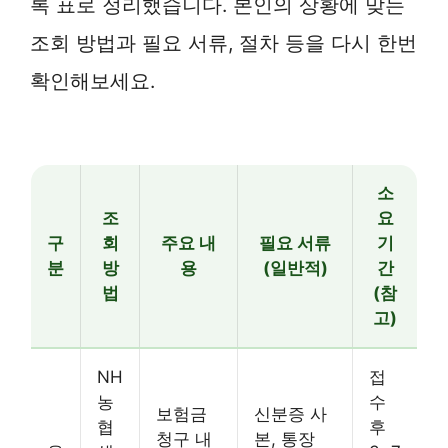
록 표로 정리했습니다. 본인의 상황에 맞는
조회 방법과 필요 서류, 절차 등을 다시 한번
확인해보세요.
소
조
요
구
회
주요 내
필요 서류
기
분
방
용
(일반적)
간
법
(참
고)
NH
접
농
수
보험금
신분증 사
협
후
청구 내
본, 통장