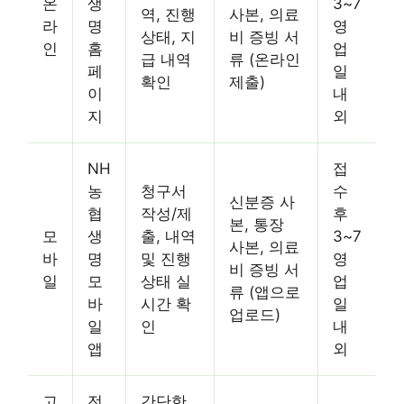
온
생
3~7
역, 진행
사본, 의료
라
명
영
상태, 지
비 증빙 서
인
홈
업
급 내역
류 (온라인
페
일
확인
제출)
이
내
지
외
NH
접
농
청구서
수
신분증 사
협
작성/제
후
본, 통장
모
생
출, 내역
3~7
사본, 의료
바
명
및 진행
영
비 증빙 서
일
모
상태 실
업
류 (앱으로
바
시간 확
일
업로드)
일
인
내
앱
외
고
전
간단한