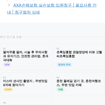
AXA손해보험 실손보험 입원청구 | 필요서류 안
내 | 청구절차 상세
최신 인기글 모음
01
02
팔자주름 필러, 시술 후 주의사항
초록잎홍합 관절영양제 리뷰 고헬
과 유지기간, 안전한 관리법, 효과
씨초록잎홍합
극대화
피부
영양제 추천
03
04
미스터 션샤인 촬영지 , 주변맛집
춘천 둘레길 걷기 곳, 춘천여행코
&까페 찾아가기
스, 주변 맛집 카페
드라마
여행
05