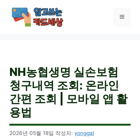
컨
텐
메
츠
로
건
뉴
너
뛰
기
NH농협생명 실손보험
청구내역 조회: 온라인
간편 조회 | 모바일 앱 활
용법
2026년 05월 18일
작성자:
yonggal