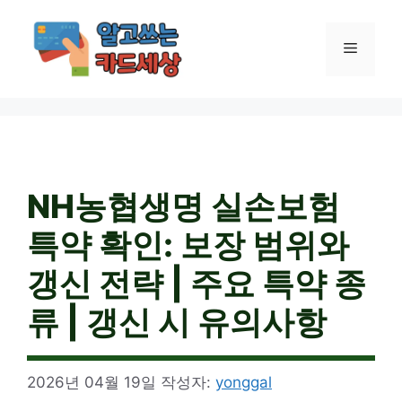
컨
텐
메
츠
로
건
뉴
너
뛰
기
NH농협생명 실손보험
특약 확인: 보장 범위와
갱신 전략 | 주요 특약 종
류 | 갱신 시 유의사항
2026년 04월 19일
작성자:
yonggal