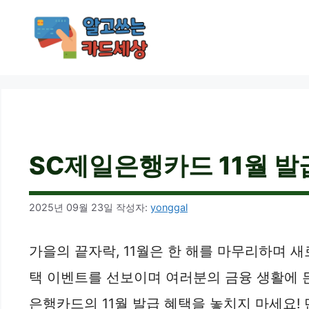
컨
텐
츠
로
건
너
뛰
기
SC제일은행카드 11월 발급
2025년 09월 23일
작성자:
yonggal
가을의 끝자락, 11월은 한 해를 마무리하며 
택 이벤트를 선보이며 여러분의 금융 생활에 
은행카드의 11월 발급 혜택을 놓치지 마세요! 