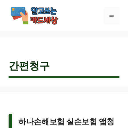
컨
텐
메
츠
로
건
뉴
너
뛰
기
간편청구
하나손해보험 실손보험 앱청