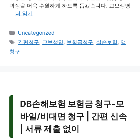
과정을 더욱 수월하게 하도록 돕겠습니다. 교보생명
…
더 읽기
카
Uncategorized
테
태
간편청구
,
교보생명
,
보험금청구
,
실손보험
,
앱
고
그
청구
리
DB손해보험 보험금 청구-모
바일/비대면 청구 | 간편 신속
| 서류 제출 없이