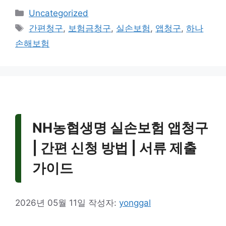
카
Uncategorized
테
태
간편청구
,
보험금청구
,
실손보험
,
앱청구
,
하나
고
그
손해보험
리
NH농협생명 실손보험 앱청구
| 간편 신청 방법 | 서류 제출
가이드
2026년 05월 11일
작성자:
yonggal