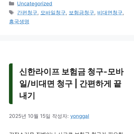
카
Uncategorized
테
태
간편청구
,
모바일청구
,
보험금청구
,
비대면청구
,
고
그
흥국생명
리
신한라이프 보험금 청구-모바
일/비대면 청구 | 간편하게 끝
내기
2025년 10월 15일
작성자:
yonggal