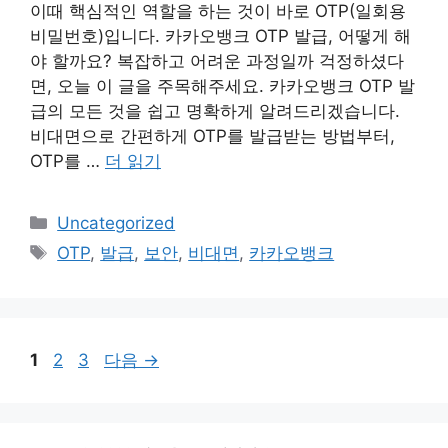
이때 핵심적인 역할을 하는 것이 바로 OTP(일회용
비밀번호)입니다. 카카오뱅크 OTP 발급, 어떻게 해
야 할까요? 복잡하고 어려운 과정일까 걱정하셨다
면, 오늘 이 글을 주목해주세요. 카카오뱅크 OTP 발
급의 모든 것을 쉽고 명확하게 알려드리겠습니다.
비대면으로 간편하게 OTP를 발급받는 방법부터,
OTP를 …
더 읽기
카
Uncategorized
테
태
OTP
,
발급
,
보안
,
비대면
,
카카오뱅크
고
그
리
페
페
페
1
2
3
다음
→
이
이
이
지
지
지