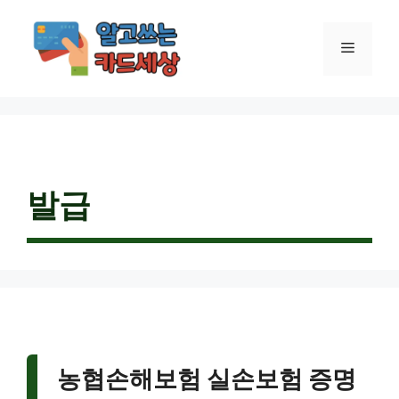
컨
텐
메
츠
로
건
뉴
너
뛰
기
발급
농협손해보험 실손보험 증명