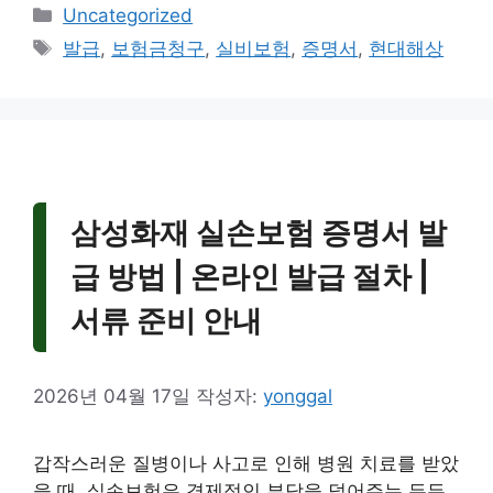
카
Uncategorized
테
태
발급
,
보험금청구
,
실비보험
,
증명서
,
현대해상
고
그
리
삼성화재 실손보험 증명서 발
급 방법 | 온라인 발급 절차 |
서류 준비 안내
2026년 04월 17일
작성자:
yonggal
갑작스러운 질병이나 사고로 인해 병원 치료를 받았
을 때, 실손보험은 경제적인 부담을 덜어주는 든든