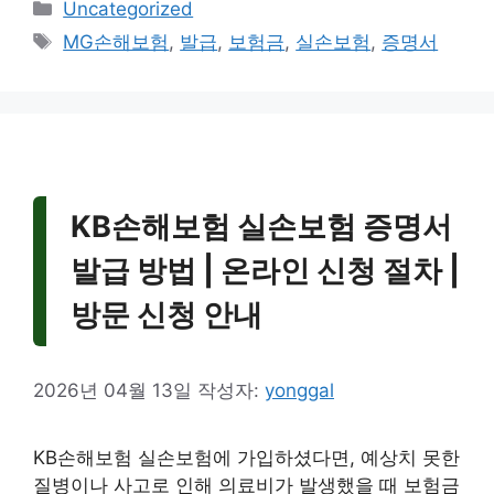
카
Uncategorized
테
태
MG손해보험
,
발급
,
보험금
,
실손보험
,
증명서
고
그
리
KB손해보험 실손보험 증명서
발급 방법 | 온라인 신청 절차 |
방문 신청 안내
2026년 04월 13일
작성자:
yonggal
KB손해보험 실손보험에 가입하셨다면, 예상치 못한
질병이나 사고로 인해 의료비가 발생했을 때 보험금