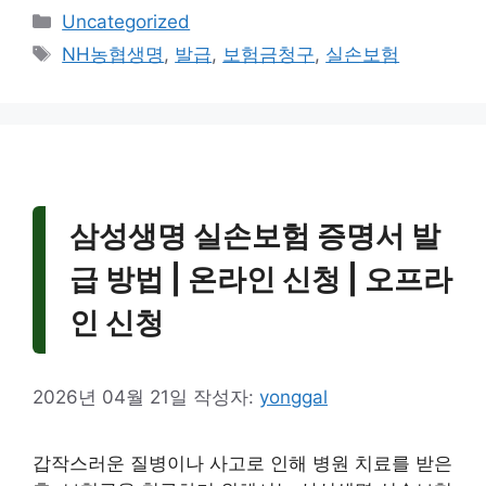
카
Uncategorized
테
태
NH농협생명
,
발급
,
보험금청구
,
실손보험
고
그
리
삼성생명 실손보험 증명서 발
급 방법 | 온라인 신청 | 오프라
인 신청
2026년 04월 21일
작성자:
yonggal
갑작스러운 질병이나 사고로 인해 병원 치료를 받은