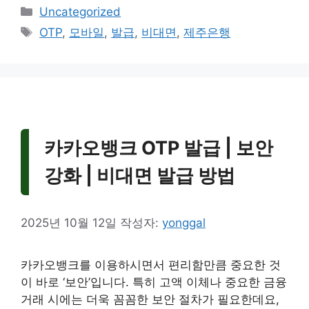
카
Uncategorized
테
태
OTP
,
모바일
,
발급
,
비대면
,
제주은행
고
그
리
카카오뱅크 OTP 발급 | 보안
강화 | 비대면 발급 방법
2025년 10월 12일
작성자:
yonggal
카카오뱅크를 이용하시면서 편리함만큼 중요한 것
이 바로 ‘보안’입니다. 특히 고액 이체나 중요한 금융
거래 시에는 더욱 꼼꼼한 보안 절차가 필요한데요,