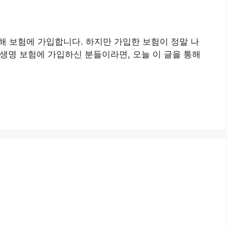
해 보험에 가입합니다. 하지만 가입한 보험이 정말 나
L생명 보험에 가입하신 분들이라면, 오늘 이 글을 통해