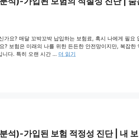
분석)-가입된 보험의 적절성 진단 | 숨
신가요? 매달 꼬박꼬박 납입하는 보험료, 혹시 나에게 필요 
? 보험은 미래의 나를 위한 든든한 안전망이지만, 복잡한 
니다. 특히 오랜 시간 …
더 읽기
분석)-가입된 보험 적정성 진단 | 내 보