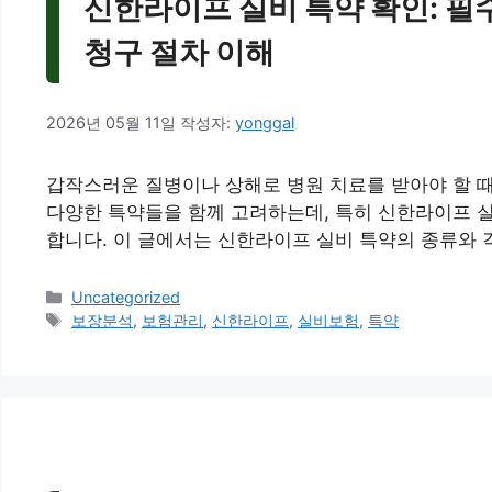
신한라이프 실비 특약 확인: 필수
청구 절차 이해
2026년 05월 11일
작성자:
yonggal
갑작스러운 질병이나 상해로 병원 치료를 받아야 할 때
다양한 특약들을 함께 고려하는데, 특히 신한라이프 
합니다. 이 글에서는 신한라이프 실비 특약의 종류와 각
카
Uncategorized
테
태
보장분석
,
보험관리
,
신한라이프
,
실비보험
,
특약
고
그
리