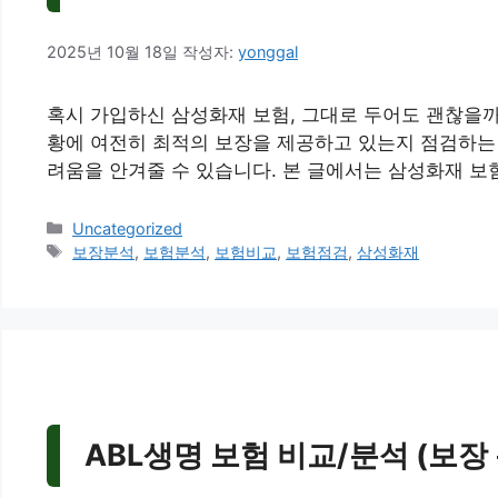
2025년 10월 18일
작성자:
yonggal
혹시 가입하신 삼성화재 보험, 그대로 두어도 괜찮을까요
황에 여전히 최적의 보장을 제공하고 있는지 점검하는 
려움을 안겨줄 수 있습니다. 본 글에서는 삼성화재 보
카
Uncategorized
테
태
보장분석
,
보험분석
,
보험비교
,
보험점검
,
삼성화재
고
그
리
ABL생명 보험 비교/분석 (보장