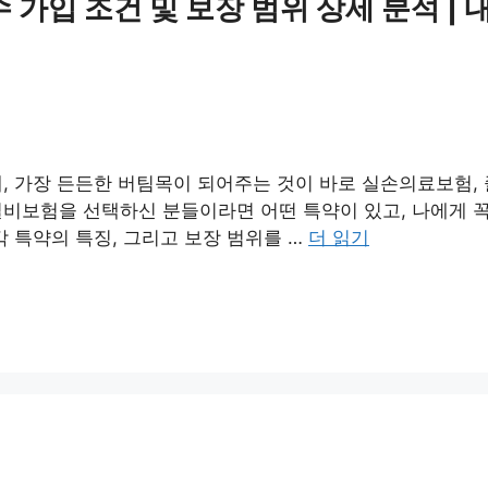
 가입 조건 및 보장 범위 상세 분석 | 
, 가장 든든한 버팀목이 되어주는 것이 바로 실손의료보험,
실비보험을 선택하신 분들이라면 어떤 특약이 있고, 나에게 
 특약의 특징, 그리고 보장 범위를 …
더 읽기