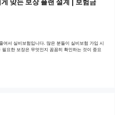
내게 맞는 보장 플랜 설계 | 보험금
 줄여서 실비보험입니다. 많은 분들이 실비보험 가입 시
꼭 필요한 보장은 무엇인지 꼼꼼히 확인하는 것이 중요