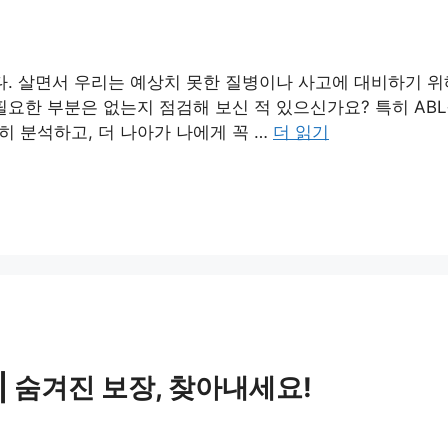
다. 살면서 우리는 예상치 못한 질병이나 사고에 대비하기 위
필요한 부분은 없는지 점검해 보신 적 있으신가요? 특히 AB
 분석하고, 더 나아가 나에게 꼭 …
더 읽기
| 숨겨진 보장, 찾아내세요!