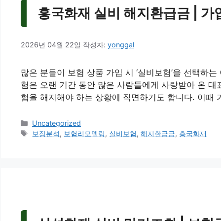
흥국화재 실비 해지환급금 | 가
2026년 04월 22일
작성자:
yonggal
많은 분들이 보험 상품 가입 시 ‘실비보험’을 선택하
험은 오랜 기간 동안 많은 사람들에게 사랑받아 온 대
험을 해지해야 하는 상황에 직면하기도 합니다. 이때 
카
Uncategorized
테
태
보장분석
,
보험리모델링
,
실비보험
,
해지환급금
,
흥국화재
고
그
리