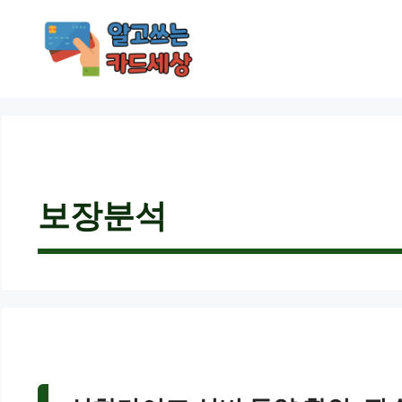
컨
텐
츠
로
건
너
뛰
기
보장분석