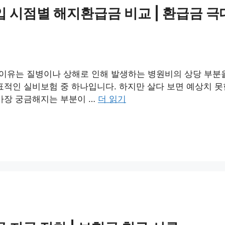
입 시점별 해지환급금 비교 | 환급금 극
는 이유는 질병이나 상해로 인해 발생하는 병원비의 상당 부분
표적인 실비보험 중 하나입니다. 하지만 살다 보면 예상치 
가장 궁금해지는 부분이 …
더 읽기