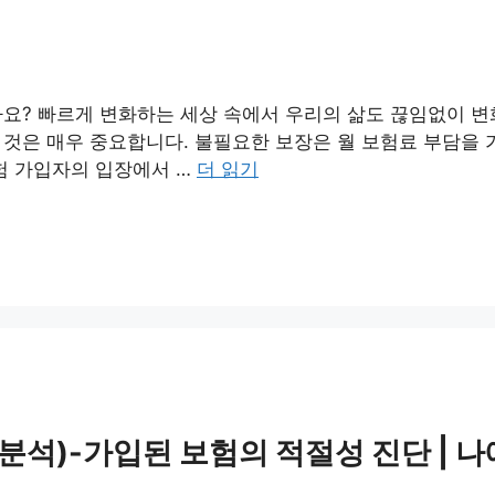
? 빠르게 변화하는 세상 속에서 우리의 삶도 끊임없이 변화합
것은 매우 중요합니다. 불필요한 보장은 월 보험료 부담을 
험 가입자의 입장에서 …
더 읽기
 분석)-가입된 보험의 적절성 진단 | 