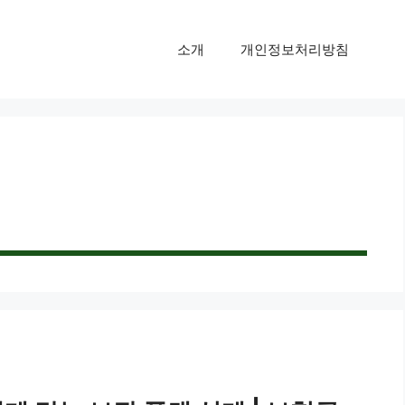
소개
개인정보처리방침