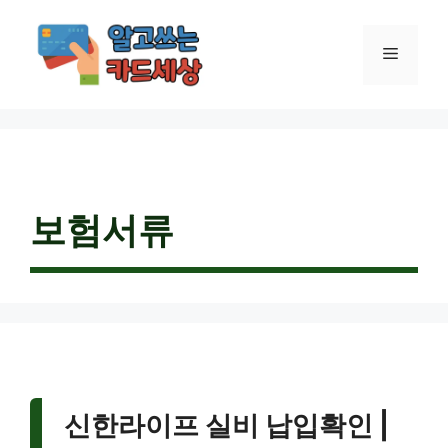
컨
텐
메
츠
로
건
뉴
너
뛰
기
보험서류
신한라이프 실비 납입확인 |