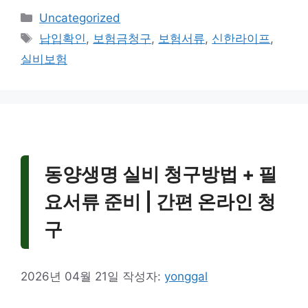
카
Uncategorized
테
태
납입확인
,
보험금청구
,
보험서류
,
신한라이프
,
고
그
실비보험
리
동양생명 실비 청구방법 + 필
요서류 준비 | 간편 온라인 청
구
2026년 04월 21일
작성자:
yonggal