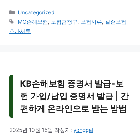
카
Uncategorized
테
태
MG손해보험
,
보험금청구
,
보험서류
,
실손보험
,
고
그
추가서류
리
KB손해보험 증명서 발급-보
험 가입/납입 증명서 발급 | 간
편하게 온라인으로 받는 방법
2025년 10월 15일
작성자:
yonggal