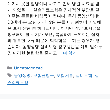
예기치 못한 질병이나 사고로 인해 병원 치료를 받
게 되었을 때, 실손의료보험은 경제적인 부담을 덜
어주는 든든한 버팀목이 됩니다. 특히 동양생명(현.
DB생명)은 오랜 기간 많은 분들이 신뢰하며 가입해
온 보험 상품 중 하나입니다. 하지만 막상 보험금을
청구해야 할 시기가 오면, 복잡하게 느껴지는 절차
와 필요한 서류 때문에 막막함을 느끼는 경우가 많
습니다. 동양생명 실비보험 청구방법을 미리 알아두
면 이러한 불편함을 줄이고 …
더 읽기
카
Uncategorized
테
태
동양생명
,
보험금청구
,
보험서류
,
실비보험
,
실
고
그
손의료보험
리