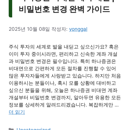
비밀번호 변경 완벽 가이드
2025년 10월 08일
작성자:
yonggal
주식 투자의 세계로 발을 내딛고 싶으신가요? 혹은
이미 투자 중이시라면, 편리하고 신속한 계좌 개설
과 비밀번호 변경은 필수입니다. 특히 하나증권은
비대면으로 간편하게 모든 절차를 진행할 수 있어
많은 투자자들에게 사랑받고 있습니다. 하지만 처음
이용하시는 분들이나, 혹시 모를 상황에 대비하고
싶으신 분들을 위해, 오늘은 하나증권 비대면 계좌
개설부터 비밀번호 변경까지, 알아두면 유용한 모든
정보를 상세하게 알려드리겠습니다. 복잡하게만 …
더 읽기
카