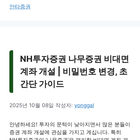
고
그
안타증권
리
NH투자증권 나무증권 비대면
계좌 개설 | 비밀번호 변경, 초
간단 가이드
2025년 10월 08일
작성자:
yonggal
안녕하세요! 투자의 문턱이 낮아지면서 많은 분들이
증권 계좌 개설에 관심을 가지고 계십니다. 특히