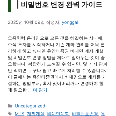
| 비밀번호 변경 완벽 가이드
2025년 10월 09일
작성자:
yonggal
요즘처럼 온라인으로 모든 것을 해결하는 시대에,
주식 투자를 시작하거나 기존 계좌 관리를 더욱 편
리하게 하고 싶다면 유안타증권 비대면 계좌 개설
및 비밀번호 변경 방법을 제대로 알아두는 것이 중
요합니다. 복잡하게 느껴질 수 있지만, 몇 가지 단계
만 익히면 누구나 쉽고 빠르게 처리할 수 있습니다.
이 글에서는 유안타증권에서 비대면으로 계좌를 개
설하는 방법부터, 혹시 잊어버리거나 변경해야 할
때 필요한 …
더 읽기
카
Uncategorized
테
태
MTS
,
계좌개설
,
비대면계좌
,
비밀번호변경
,
유