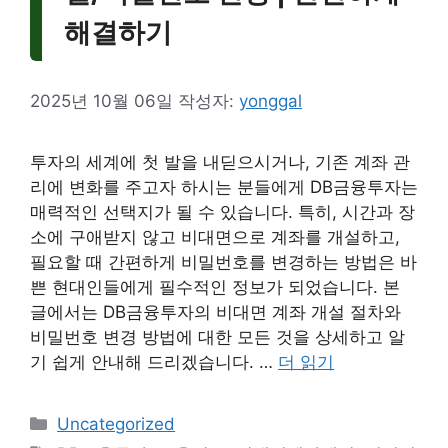
해결하기
2025년 10월 06일
작성자:
yonggal
투자의 세계에 첫 발을 내딛으시거나, 기존 계좌 관
리에 변화를 주고자 하시는 분들에게 DB금융투자는
매력적인 선택지가 될 수 있습니다. 특히, 시간과 장
소에 구애받지 않고 비대면으로 계좌를 개설하고,
필요할 때 간편하게 비밀번호를 변경하는 방법은 바
쁜 현대인들에게 필수적인 정보가 되었습니다. 본
글에서는 DB금융투자의 비대면 계좌 개설 절차와
비밀번호 변경 방법에 대한 모든 것을 상세하고 알
기 쉽게 안내해 드리겠습니다. …
더 읽기
카
Uncategorized
테