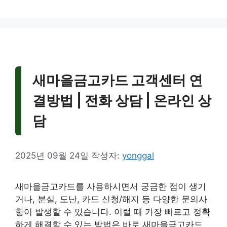
고
그
리
새마을금고카드 고객센터 연
결방법 | 전화 상담 | 온라인 상
담
2025년 09월 24일
작성자:
yonggal
새마을금고카드를 사용하시면서 궁금한 점이 생기
거나, 분실, 도난, 카드 신청/해지 등 다양한 문의사
항이 발생할 수 있습니다. 이럴 때 가장 빠르고 정확
하게 해결할 수 있는 방법은 바로 새마을금고카드